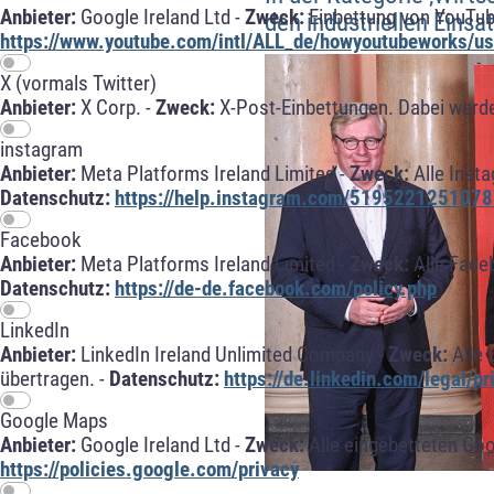
Anbieter:
Google Ireland Ltd -
Zweck:
Einbettung von YouTub
den industriellen Einsat
https://www.youtube.com/intl/ALL_de/howyoutubeworks/use
X (vormals Twitter)
Anbieter:
X Corp. -
Zweck:
X-Post-Einbettungen. Dabei werde
instagram
Anbieter:
Meta Platforms Ireland Limited -
Zweck:
Alle Inst
Datenschutz:
https://help.instagram.com/5195221251078
Facebook
Anbieter:
Meta Platforms Ireland Limited -
Zweck:
Alle Face
Datenschutz:
https://de-de.facebook.com/policy.php
LinkedIn
Anbieter:
LinkedIn Ireland Unlimited Company -
Zweck:
Alle 
übertragen. -
Datenschutz:
https://de.linkedin.com/legal/pr
Google Maps
Anbieter:
Google Ireland Ltd -
Zweck:
Alle eingebetteten Go
https://policies.google.com/privacy