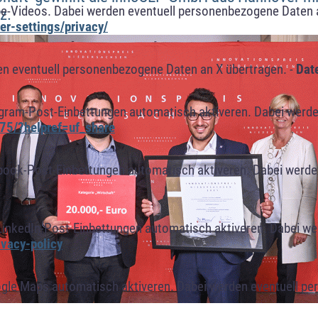
e-Videos. Dabei werden eventuell personenbezogene Daten 
z.
r-settings/privacy/
n eventuell personenbezogene Daten an X übertragen. -
Dat
agram-Post-Einbettungen automatisch aktiveren. Dabei werde
75/?helpref=uf_share
book-Post-Einbettungen automatisch aktiveren. Dabei werde
LinkedIn-Post-Einbettungen automatisch aktiveren. Dabei w
ivacy-policy
ogle Maps automatisch aktiveren. Dabei werden eventuell p