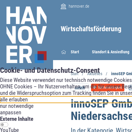
hannover.de
Wirtschaftsförderung
Start
Standort & Ansiedlung
Cookie- und Datenschutz-Consent
Start
Aktuelles
innoSEP Gmb
Diese Website verwendet nur technisch notwendige Cookies f
OHNE Cookies – Ihr Nutzerverhalten, um die für unsere Besu
zurück
hannoverimpuls
und die Widerspruchsoption zum Tracking finden Sie in unse
alle erlauben
innoSEP GmbH
nur notwendige
anpassen
Niedersachs
Externe Inhalte
In der Kategorie ‚Wirt
YouTube