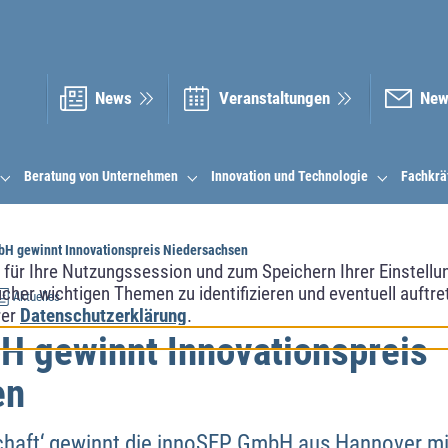
News
Veranstal­tungen
New
Beratung von Unternehmen
Innovation und Technologie
Fachkrä
H gewinnt Innovationspreis Niedersachsen
ür Ihre Nutzungssession und zum Speichern Ihrer Einstellung
cher wichtigen Themen zu identifizieren und eventuell auftr
Aktuelles
rer
Datenschutzerklärung
.
 gewinnt Innovationspreis
en
schaft‘ gewinnt die innoSEP GmbH aus Hannover mit 