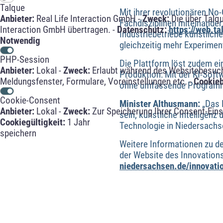
Talque
Mit ihrer revolutionären No
Anbieter:
Real Life Interaction GmbH -
Zweck:
Die über Talq
Fachdisziplinen miteinander
Interaction GmbH übertragen. -
Datenschutz:
https://web.t
Industriebetriebe künstliche
Notwendig
gleichzeitig mehr Experimen
PHP-Session
Die Plattform löst zudem ei
Anbieter:
Lokal -
Zweck:
Erlaubt während des Websitebesuche
Produktion: Mit der KI-Soft
Meldungsfenster, Formulare, Voreinstellungen etc. -
Cookie
ohne umfassende Programmi
Cookie-Consent
Minister Althusmann:
„Das P
Anbieter:
Lokal -
Zweck:
Zur Speicherung Ihrer Consent-Eins
sein, künstliche Intelligenz
Cookiegültigkeit:
1 Jahr
Technologie in Niedersachs
speichern
Weitere Informationen zu de
der Website des Innovatio
niedersachsen.de/innovati