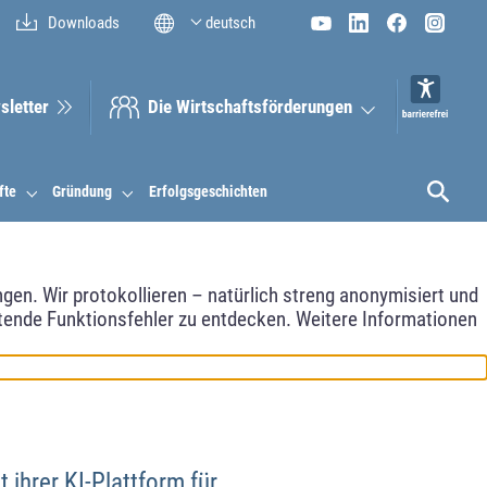
Downloads
deutsch
sletter
Die Wirt­schaftsför­derungen
fte
Gründung
Erfolgsgeschichten
en. Wir protokollieren – natürlich streng anonymisiert und
etende Funktionsfehler zu entdecken. Weitere Informationen
ihrer KI-Plattform für