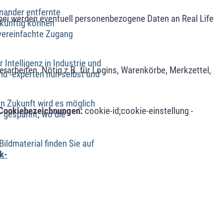
nander entfernte
bei werden eventuell personenbezogene Daten an Real Life
ukünftig können
 vereinfachte Zugang
Intelligenz in Industrie und
arbeiten. Nötig z.B. für Logins, Warenkörbe, Merkzettel,
nd -experten nun selbst und
 In Zukunft wird es möglich
Cookiebezeichnungen:
cookie-id;cookie-einstellung -
hr gespannt, wo die
ildmaterial finden Sie auf
k-