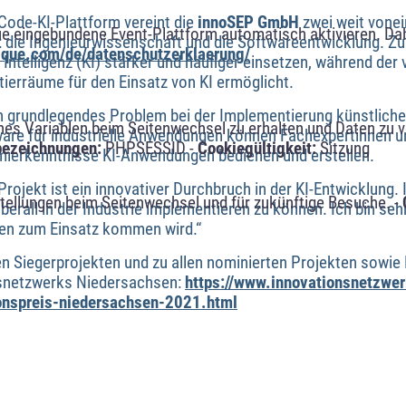
-Code-KI-Plattform vereint die
innoSEP GmbH
zwei weit vonei
ue eingebundene Event-Plattform automatisch aktivieren. Da
: die Ingenieurwissenschaft und die Softwareentwicklung. Z
alque.com/de/datenschutzerklaerung/
 Intelligenz (KI) stärker und häufiger einsetzen, während der
tierräume für den Einsatz von KI ermöglicht.
n grundlegendes Problem bei der Implementierung künstlicher 
s Variablen beim Seitenwechsel zu erhalten und Daten zu ver
ware für industrielle Anwendungen können Fachexpertinnen u
bezeichnungen:
PHPSESSID -
Cookiegültigkeit:
Sitzung
erkenntnisse KI-Anwendungen bedienen und erstellen.
rojekt ist ein innovativer Durchbruch in der KI-Entwicklung.
tellungen beim Seitenwechsel und für zukünftige Besuche. -
 überall in der Industrie implementieren zu können. Ich bin se
en zum Einsatz kommen wird.“
n Siegerprojekten und zu allen nominierten Projekten sowie B
nsnetzwerks Niedersachsen:
https://www.innovationsnetzwer
onspreis-niedersachsen-2021.html