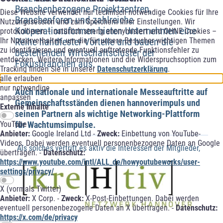
Branchenbezogene Projektzentren,
Diese Website verwendet nur technisch notwendige Cookies für Ihre
Branchenforen und zahlreiche
Nutzungssession und zum Speichern Ihrer Einstellungen. Wir
Kooperationsformen bieten Unternehmen eine
protokollieren – natürlich streng anonymisiert und OHNE Cookies –
Ihr Nutzerverhalten, um die für unsere Besucher wichtigen Themen
Reihe handfester Vorteile und bauen die
zu identifizieren und eventuell auftretende Funktionsfehler zu
bestehenden Wirtschaftscluster der
entdecken. Weitere Informationen und die Widerspruchsoption zum
Fokusbranchen aus.
Tracking finden Sie in unserer
Datenschutzerklärung
.
alle erlauben
nur notwendige
Auch nationale und internationale Messeauftritte auf
anpassen
Gemeinschaftsständen dienen hannoverimpuls und
Externe Inhalte
seinen Partnern als wichtige Networking-Plattform
YouTube
für Wachtumsimpulse.
Anbieter:
Google Ireland Ltd -
Zweck:
Einbettung von YouTube-
Videos. Dabei werden eventuell personenbezogene Daten an Google
Als solches vertritt es aktiv die Interessen der Mitglieder,
übertragen. -
Datenschutz:
https://www.youtube.com/intl/ALL_de/howyoutubeworks/user-
settings/privacy/
X (vormals Twitter)
Anbieter:
X Corp. -
Zweck:
X-Post-Einbettungen. Dabei werden
eventuell personenbezogene Daten an X übertragen. -
Datenschutz:
https://x.com/de/privacy