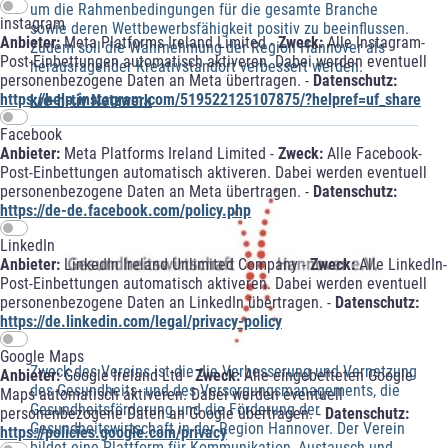
um die Rahmenbedingungen für die gesamte Branche
instagram
sowie deren Wettbewerbsfähigkeit positiv zu beeinflussen.
Anbieter:
Meta Platforms Ireland Limited -
Zweck:
Alle Instagram-
Zudem soll die Wahrnehmung der Region Hannover als
Post-Einbettungen automatisch aktiveren. Dabei werden eventuell
herausragender Kreativstandort verbessert werden.
personenbezogene Daten an Meta übertragen. -
Datenschutz:
https://help.instagram.com/519522125107875/?helpref=uf_share
kre-h-tiv Netzwerk
Facebook
Anbieter:
Meta Platforms Ireland Limited -
Zweck:
Alle Facebook-
Post-Einbettungen automatisch aktiveren. Dabei werden eventuell
personenbezogene Daten an Meta übertragen. -
Datenschutz:
https://de-de.facebook.com/policy.php
LinkedIn
Anbieter:
LinkedIn Ireland Unlimited Company -
Zweck:
Alle LinkedIn-
Post-Einbettungen automatisch aktiveren. Dabei werden eventuell
personenbezogene Daten an LinkedIn übertragen. -
Datenschutz:
https://de.linkedin.com/legal/privacy-policy
Google Maps
Zweck des Vereins ist die die Verbesserung und Vernetzung
Anbieter:
Google Ireland Ltd -
Zweck:
Alle eingebetteten Google
des Gesundheits- und des Versorgungsmanagements, die
Maps automatisch aktiveren. Dabei werden eventuell
Gesundheitsförderung und die Förderung der
personenbezogene Daten an Google übertragen. -
Datenschutz:
Gesundheitswirtschaft in der Region Hannover. Der Verein
https://policies.google.com/privacy
bildet eine Plattform für Kommunikation, Austausch und