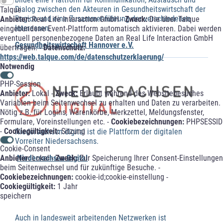
Dialog zwischen den Akteuren in Gesundheitswirtschaft der
Talque
Region und eine Zusammenführung der verschiedenen
Anbieter:
Real Life Interaction GmbH -
Zweck:
Die über Talque
Interessen.
eingebundene Event-Plattform automatisch aktivieren. Dabei werden
eventuell personenbezogene Daten an Real Life Interaction GmbH
Gesundheitswirtschaft Hannover e.V.
übertragen. -
Datenschutz:
https://web.talque.com/de/datenschutzerklaerung/
Notwendig
PHP-Session
Anbieter:
Lokal -
Zweck:
Erlaubt während des Websitebesuches
Variablen beim Seitenwechsel zu erhalten und Daten zu verarbeiten.
Nötig z.B. für Logins, Warenkörbe, Merkzettel, Meldungsfenster,
Formulare, Voreinstellungen etc. -
Cookiebezeichnungen:
PHPSESSID
-
Cookiegültigkeit:
Sitzung
Niedersachsen.digital ist die Plattform der digitalen
Vorreiter Niedersachsens.
Cookie-Consent
Anbieter:
Lokal -
Zweck:
Zur Speicherung Ihrer Consent-Einstellungen
Niedersachsen Digital
beim Seitenwechsel und für zukünftige Besuche. -
Cookiebezeichnungen:
cookie-id;cookie-einstellung -
Cookiegültigkeit:
1 Jahr
speichern
Auch in landesweit arbeitenden Netzwerken ist