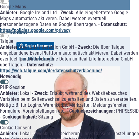
Google Maps
Anbieter:
Google Ireland Ltd -
Zweck:
Alle eingebetteten Google
Maps automatisch aktiveren. Dabei werden eventuell
personenbezogene Daten an Google übertragen. -
Datenschutz:
https://policies.google.com/privacy
Kontakt
Talque
Region Hannover
Anbieter:
Real Life Interaction GmbH -
Zweck:
Die über Talque
eingebundene Event-Plattform automatisch aktivieren. Dabei werden
Tim Mittelstaedt
eventuell personenbezogene Daten an Real Life Interaction GmbH
übertragen. -
Datenschutz:
https://web.talque.com/de/datenschutzerklaerung/
Notwendig
PHP-Session
Anbieter:
Lokal -
Zweck:
Erlaubt während des Websitebesuches
Variablen beim Seitenwechsel zu erhalten und Daten zu verarbeiten.
Nötig z.B. für Logins, Warenkörbe, Merkzettel, Meldungsfenster,
Formulare, Voreinstellungen etc. -
Cookiebezeichnungen:
PHPSESSID
-
Cookiegültigkeit:
Sitzung
Cookie-Consent
Anbieter:
Lokal -
Zweck:
Zur Speicherung Ihrer Consent-Einstellungen