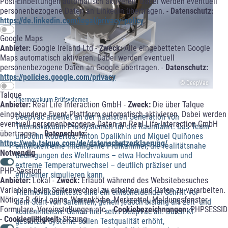
Post-Einbettungen automatisch aktiveren. Dabei werden eventuell
personenbezogene Daten an LinkedIn übertragen. -
Datenschutz:
https://de.linkedin.com/legal/privacy-policy
Google Maps
Anbieter:
Google Ireland Ltd -
Zweck:
Alle eingebetteten Google
Maps automatisch aktiveren. Dabei werden eventuell
personenbezogene Daten an Google übertragen. -
Datenschutz:
https://policies.google.com/privacy
© DeepVac
Talque
Thermovakuum-Prüfsystemen
Anbieter:
Real Life Interaction GmbH -
Zweck:
Die über Talque
eingebundene Event-Plattform automatisch aktivieren. Dabei werden
DeepVac arbeitet an der nächsten Generation von
eventuell personenbezogene Daten an Real Life Interaction GmbH
Thermovakuum-Prüfsystemen für die Raumfahrt. Das Team
übertragen. -
Datenschutz:
um John Robertus, Anton Opalikhin und Miguel Quiñones
https://web.talque.com/de/datenschutzerklaerung/
entwickelt eine intelligente Prüfkammer, die realitätsnahe
Notwendig
Bedingungen des Weltraums – etwa Hochvakuum und
extreme Temperaturwechsel – deutlich präziser und
PHP-Session
effizienter simulieren kann.
Anbieter:
Lokal -
Zweck:
Erlaubt während des Websitebesuches
Variablen beim Seitenwechsel zu erhalten und Daten zu verarbeiten.
Thermovakuumtests sind ein entscheidender Schritt vor
Nötig z.B. für Logins, Warenkörbe, Merkzettel, Meldungsfenster,
dem Start von Satelliten, gelten jedoch bislang als zeit- und
Formulare, Voreinstellungen etc. -
Cookiebezeichnungen:
PHPSESSID
kostenintensiv. Genau hier setzt DeepVac an: Durch KI-
-
Cookiegültigkeit:
Sitzung
gestützte Systeme sollen Testqualität erhöht,