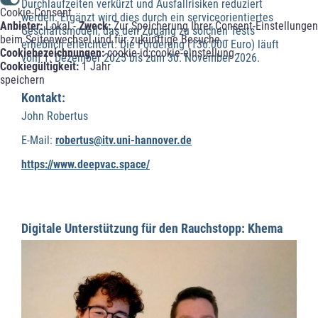
Durchlaufzeiten verkürzt und Ausfallrisiken reduziert
Cookie-Consent
werden. Ergänzt wird dies durch ein serviceorientiertes
Anbieter:
Lokal -
Zweck:
Zur Speicherung Ihrer Consent-Einstellungen
Geschäftsmodell, das den Zugang zu solchen Tests
beim Seitenwechsel und für zukünftige Besuche. -
erheblich erleichtert. Die Förderung (136.000 Euro) läuft
Cookiebezeichnungen:
cookie-id;cookie-einstellung -
vom 1. Dezember 2025 bis zum 30. November 2026.
Cookiegültigkeit:
1 Jahr
speichern
Kontakt:
John Robertus
E-Mail:
robertus@itv.uni-hannover.de
https://www.deepvac.space/
Digitale Unterstützung für den Rauchstopp: Khema