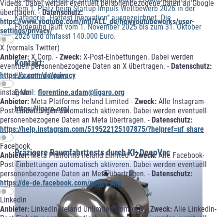
Videos. Dabei werden eventuell personenbezogene Daten an Google
dem 1. Platz beim Startup-Impuls Wettbewerb 2026 in der
übertragen. -
Datenschutz:
Kategorie „Hottest Innovation“ ausgezeichnet. Die
https://www.youtube.com/intl/ALL_de/howyoutubeworks/user-
Förderung läuft vom 1. November 2025 bis zum 31. Oktober
settings/privacy/
2026 und umfasst 140.000 Euro.
X (vormals Twitter)
Anbieter:
X Corp. -
Zweck:
X-Post-Einbettungen. Dabei werden
Kontakt:
eventuell personenbezogene Daten an X übertragen. -
Datenschutz:
https://x.com/de/privacy
Florentine Adam
E-Mail:
florentine.adam@ligaro.org
instagram
Anbieter:
Meta Platforms Ireland Limited -
Zweck:
Alle Instagram-
https://ligaro.org/
Post-Einbettungen automatisch aktiveren. Dabei werden eventuell
personenbezogene Daten an Meta übertragen. -
Datenschutz:
https://help.instagram.com/519522125107875/?helpref=uf_share
Facebook
Präzisere Raumfahrttests durch KI: DeepVac
Anbieter:
Meta Platforms Ireland Limited -
Zweck:
Alle Facebook-
Post-Einbettungen automatisch aktiveren. Dabei werden eventuell
personenbezogene Daten an Meta übertragen. -
Datenschutz:
https://de-de.facebook.com/policy.php
LinkedIn
Anbieter:
LinkedIn Ireland Unlimited Company -
Zweck:
Alle LinkedIn-