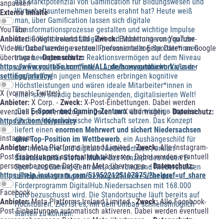
das Marktpotenzial von Gamification für Bildungswesen und
anpassen
Wirtschaftsunternehmen bereits erahnt hat? Heute weiß
Externe Inhalte
man, über Gamification lassen sich digitale
Transformationsprozesse gestalten und wichtige Impulse
YouTube
für die Wettbewerbsfähigkeit und Modernisierung ganzer
Anbieter:
Google Ireland Ltd -
Zweck:
Einbettung von YouTube-
Wirtschaftszweige setzen. Professionelle E-Sportler*innen
Videos. Dabei werden eventuell personenbezogene Daten an Google
etwa bewegen sich im Reaktionsvermögen auf dem Niveau
übertragen. -
Datenschutz:
von Formel-1-Fahrer*innen. Anders ausgedrückt: Viele der
https://www.youtube.com/intl/ALL_de/howyoutubeworks/user-
E-spielaffinen jungen Menschen erbringen kognitive
settings/privacy/
Höchstleistungen und wären ideale Mitarbeiter*innen in
X (vormals Twitter)
einer sich ständig beschleunigenden, digitalisierten Welt!
Anbieter:
X Corp. -
Zweck:
X-Post-Einbettungen. Dabei werden
„Das
E-Sport- und Gaming-Zentrum
wird wichtige Impulse
eventuell personenbezogene Daten an X übertragen. -
Datenschutz:
für die niedersächsische Wirtschaft setzen. Das Konzept
https://x.com/de/privacy
liefert einen
enormen Mehrwert und sichert Niedersachsen
instagram
eine Top-Position im Wettbewerb
, ein Aushängeschild für
Anbieter:
Meta Platforms Ireland Limited -
Zweck:
Alle Instagram-
das innovative und digitale Niedersachsen“, erklärt
Post-Einbettungen automatisch aktiveren. Dabei werden eventuell
Staatssekretär Stefan Muhle
das Konzept des neuen E-
personenbezogene Daten an Meta übertragen. -
Datenschutz:
Sport- und Gaming-Zentrums, das vom Land Niedersachsen
https://help.instagram.com/519522125107875/?helpref=uf_share
im Rahmen der Digitalisierungsoffensive über das
Förderprogramm DigitalHub.Niedersachsen mit 168.000
Facebook
Euro bezuschusst wird. Die Standortsuche läuft bereits auf
Anbieter:
Meta Platforms Ireland Limited -
Zweck:
Alle Facebook-
Hochtouren. Ziel ist es, mit dem Umbau schnellstmöglich
Post-Einbettungen automatisch aktiveren. Dabei werden eventuell
starten zu können.