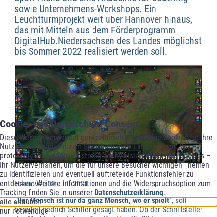
sowie Unternehmens-Workshops. Ein
Leuchtturmprojekt weit über Hannover hinaus,
das mit Mitteln aus dem Förderprogramm
DigitalHub.Niedersachsen des Landes möglichst
bis Sommer 2022 realisiert werden soll.
Cookie- und Datenschutz-Consent
Diese Website verwendet nur technisch notwendige Cookies für Ihre
Nutzungssession und zum Speichern Ihrer Einstellungen. Wir
protokollieren – natürlich streng anonymisiert und OHNE Cookies –
© hannoverimpuls GmbH
Ihr Nutzerverhalten, um die für unsere Besucher wichtigen Themen
zu identifizieren und eventuell auftretende Funktionsfehler zu
entdecken. Weitere Informationen und die Widerspruchsoption zum
Hannover, 09. Juli 2021
Tracking finden Sie in unserer
Datenschutzerklärung
.
„Der Mensch ist nur da ganz Mensch, wo er spielt“
, soll
alle erlauben
bereits Friedrich Schiller gesagt haben. Ob der Schriftsteller
nur notwendige