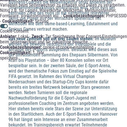
Business-Coaches die Medienagentur unter anderem bei
Variablen beim Seitenwechsel zu erhalten und Daten zu verarbeiten.
Unternehmensworkshops unterstützen wird. Denn eins der
Nötig z.B. für Logins, Warenkörbe, Merkzettel, Meldungsfenster,
zentralen Ziele des Hubs ist die Vermittlung relevanter
Formulare, Voreinstellungen etc. -
Cookiebezeichnungen:
PHPSESSID
Skills, die Player aus der Wirtschaft spielerisch mit
-
Cookiegültigkeit:
Sitzung
Methoden wie dem Game-based-Learning, Edutainment und
Serious Games vertraut machen.
Cookie-Consent
Anbieter:
Lokal -
Zweck:
Zur Speicherung Ihrer Consent-Einstellungen
Das neue Zentrum soll auf drei Säulen stehen:
Im Museum
beim Seitenwechsel und für zukünftige Besuche. -
werden die bewegte Geschichte der Videospiele und die
Cookiebezeichnungen:
cookie-id;cookie-einstellung -
Anfänge des E-Sports ausgestellt. Bestückt wird dieses aus
Cookiegültigkeit:
1 Jahr
der umfassenden Sammlung des Ehepaars Silbermann. Von
speichern
Atari bis Playstation – über 80 Konsolen sollen vor Ort
bespielbar sein. In der zweiten Säule, der E-Sport-Arena,
wird der thematische Fokus zum Einstieg auf die Spielreihe
FIFA gesetzt. Im Rahmen des Virtual Champion
Niedersachsen und des Startup-City Cups konnte dafür
bereits ein breites Netzwerk bekannter Stars gewonnen
werden. Neben Turnieren soll die regionale
Nachwuchsförderung für die E-Sport-Jugend mit
professionellem Coaching im Zentrum angeboten werden.
Hier stehen bereits viele Stars der Szene zur Unterstützung
in den Startlöchern. Auch der E-Sport-Bereich von Hannover
96 hat längst sein Interesse an einer Zusammenarbeit
bekundet. Im Trainingsbereich erwartet Teilnehmende