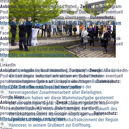
instagram
Anbieter:
Meta Platforms Ireland Limited -
Zweck:
Alle Instagram-
Post-Einbettungen automatisch aktiveren. Dabei werden eventuell
personenbezogene Daten an Meta übertragen. -
Datenschutz:
https://help.instagram.com/519522125107875/?helpref=uf_share
Facebook
Anbieter:
Meta Platforms Ireland Limited -
Zweck:
Alle Facebook-
Post-Einbettungen automatisch aktiveren. Dabei werden eventuell
personenbezogene Daten an Meta übertragen. -
Datenschutz:
https://de-de.facebook.com/policy.php
LinkedIn
Anbieter:
LinkedIn Ireland Unlimited Company -
Zweck:
Alle LinkedIn-
„Lieferengpässe, Kostenanstieg, Fachkräftemangel. Dass
Post-Einbettungen automatisch aktiveren. Dabei werden eventuell
wir hier heute trotz der immensen wirtschaftlichen
personenbezogene Daten an LinkedIn übertragen. -
Datenschutz:
Herausforderungen nach knapp zwei Jahren Bauzeit das
https://de.linkedin.com/legal/privacy-policy
TECH2 eröffnen können, ist das Ergebnis der
hervorragenden Zusammenarbeit aller Beteiligten.
Google Maps
Gemeinsam haben wir diese Mammutaufgabe gestemmt
Anbieter:
Google Ireland Ltd -
Zweck:
Alle eingebetteten Google
und ein wichtiges Signal für die Zukunft gesetzt. Hier
Maps automatisch aktiveren. Dabei werden eventuell
entsteht Raum für innovative Startups, die die Zukunft des
personenbezogene Daten an Google übertragen. -
Datenschutz:
Wirtschaftsstandorts Hannover mitprä-gen werden“,
https://policies.google.com/privacy
ergänzte Ulf-Birger Franz, Wirtschaftsdezernent der Region
Hannover, in seinem Grußwort zur Eröffnung.
Talque