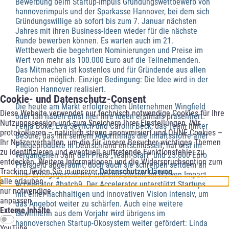
Bewerbung beim Startup-Impuls Gründungswettbewerb von
hannoverimpuls und der Sparkasse Hannover, bei dem sich
Gründungswillige ab sofort bis zum 7. Januar nächsten
Jahres mit ihren Business-Ideen wieder für die nächste
Runde bewerben können. Es warten auch im 21.
Wettbewerb die begehrten Nominierungen und Preise im
Wert von mehr als 100.000 Euro auf die Teilnehmenden.
Das Mitmachen ist kostenlos und für Gründende aus allen
Branchen möglich. Einzige Bedingung: Die Idee wird in der
Region Hannover realisiert.
Cookie- und Datenschutz-Consent
Die heute am Markt erfolgreichen Unternehmen Wingfield
Diese Website verwendet nur technisch notwendige Cookies für Ihre
oder t3n haben einst hier ihre Ideen erstmals präsentiert.
Nutzungssession und zum Speichern Ihrer Einstellungen. Wir
Fenja Böke, Eva Seyrich und Carolin Beck, das Team hinter
protokollieren – natürlich streng anonymisiert und OHNE Cookies –
BeSure, das mit seinem Algorithmus die Inhaltsstoffe aller
Ihr Nutzerverhalten, um die für unsere Besucher wichtigen Themen
Pflegeprodukte in Deutschland entschlüsselt, hat erst im
zu identifizieren und eventuell auftretende Funktionsfehler zu
vergangenen Jahr den Preis „Team-Start“ und 25.000 Euro
entdecken. Weitere Informationen und die Widerspruchsoption zum
Preisgeld abgeräumt, doch auch sie schreiben seitdem an
Tracking finden Sie in unserer
Datenschutzerklärung
.
ihrer Erfolgsgeschichte und sind zurzeit im Hafven Impact
alle erlauben
Accelerator #batch9. Der Accelerator unterstützt Startups
nur notwendige
mit einer nachhaltigen und innovativen Vision intensiv, um
anpassen
das Angebot weiter zu schärfen. Auch eine weitere
Externe Inhalte
Gewinnerin aus dem Vorjahr wird übrigens im
hannoverschen Startup-Ökosystem weiter gefördert: Linda
YouTube