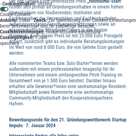
Der von Gehrke Econ unterstützte Preis
„Hochschul-Start“
-
Cookiegültigkeit:
Sitzung
richtet sich primär an Gründungsvorhaben in einem frühen
Ideenstadium von Studierenden, Instituten und
Cookie-Consent
Fachbereichen der Universitäten und Fachhochschulen,
Anbieter:
Lokal -
Zweck:
Zur Speicherung Ihrer Consent-Einstellungen
außeruniversitären Forschungseinrichtungen sowie an
beim Seitenwechsel und für zukünftige Besuche. -
wissenschaftliche Mitarbeiter*innen in der Region
Cookiebezeichnungen:
cookie-id;cookie-einstellung -
Hannover. Auch dieser Preis ist mit 25.000 Euro Preisgeld
Cookiegültigkeit:
1 Jahr
dotiert, zusätzlich gibt es individuelle Beratungsleistungen
speichern
im Wert von rund 8.000 Euro, die von Gehrke Econ gestellt
werden.
Alle nominierten Teams bzw. Solo-Starter*innen werden
außerdem mit einem professionellen Imageclip für ihr
Unternehmen und einem umfangreichen Pitch-Training im
Gesamtwert von je 1.500 Euro belohnt. Darüber hinaus
erhalten alle Gewinner*innen eine sechsmonatige Resident-
Mitgliedschaft sowie Nominierte eine sechsmonatige
Community-Mitgliedschaft des Kooperationspartners
Hafven.
Bewerbungsende für den 21. Gründungswettbewerb Startup
Impuls: 7. Januar 2024
Interessierte finden alle Infos unter