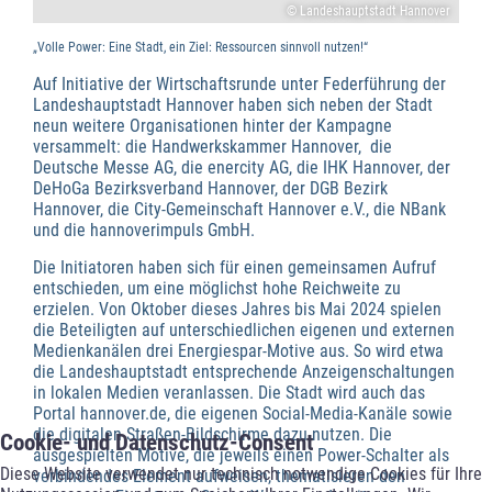
© Landeshauptstadt Hannover
„Volle Power: Eine Stadt, ein Ziel: Ressourcen sinnvoll nutzen!“
Auf Initiative der Wirtschaftsrunde unter Federführung der
Landeshauptstadt Hannover haben sich neben der Stadt
neun weitere Organisationen hinter der Kampagne
versammelt: die Handwerkskammer Hannover, die
Deutsche Messe AG, die enercity AG, die IHK Hannover, der
DeHoGa Bezirksverband Hannover, der DGB Bezirk
Hannover, die City-Gemeinschaft Hannover e.V., die NBank
und die hannoverimpuls GmbH.
Die Initiatoren haben sich für einen gemeinsamen Aufruf
entschieden, um eine möglichst hohe Reichweite zu
erzielen. Von Oktober dieses Jahres bis Mai 2024 spielen
die Beteiligten auf unterschiedlichen eigenen und externen
Medienkanälen drei Energiespar-Motive aus. So wird etwa
die Landeshauptstadt entsprechende Anzeigenschaltungen
in lokalen Medien veranlassen. Die Stadt wird auch das
Portal hannover.de, die eigenen Social-Media-Kanäle sowie
die digitalen Straßen-Bildschirme dazu nutzen. Die
Cookie- und Datenschutz-Consent
ausgespielten Motive, die jeweils einen Power-Schalter als
Diese Website verwendet nur technisch notwendige Cookies für Ihre
verbindendes Element aufweisen, thematisieren den