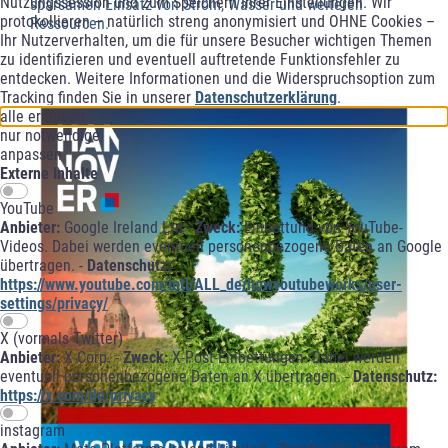
Nutzungssession und zum Speichern Ihrer Einstellungen. Wir
sparsamen Einsatz von Strom, Wasser und weiteren
protokollieren – natürlich streng anonymisiert und OHNE Cookies –
Ressourcen.
Ihr Nutzerverhalten, um die für unsere Besucher wichtigen Themen
zu identifizieren und eventuell auftretende Funktionsfehler zu
entdecken. Weitere Informationen und die Widerspruchsoption zum
Tracking finden Sie in unserer
Datenschutzerklärung
.
alle erlauben
nur notwendige
anpassen
Externe Inhalte
YouTube
Anbieter:
Google Ireland Ltd -
Zweck:
Einbettung von YouTube-
Videos. Dabei werden eventuell personenbezogene Daten an Google
übertragen. -
Datenschutz:
https://www.youtube.com/intl/ALL_de/howyoutubeworks/user-
settings/privacy/
X (vormals Twitter)
Anbieter:
X Corp. -
Zweck:
X-Post-Einbettungen. Dabei werden
eventuell personenbezogene Daten an X übertragen. -
Datenschutz:
https://x.com/de/privacy
instagram