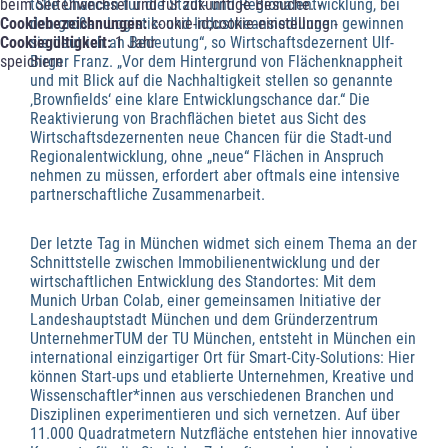
tolle Chancen für die Stadt- und Regionalentwicklung, bei
beim Seitenwechsel und für zukünftige Besuche. -
den
großen Logistik- und Industrieansiedlungen gewinnen
Cookiebezeichnungen:
cookie-id;cookie-einstellung -
sie deutlich an Bedeutung“, so Wirtschaftsdezernent Ulf-
Cookiegültigkeit:
1 Jahr
Birger Franz. „Vor dem Hintergrund von Flächenknappheit
speichern
und mit Blick auf die Nachhaltigkeit stellen so genannte
‚Brownfields‘ eine klare Entwicklungschance dar.“ Die
Reaktivierung von Brachflächen bietet aus Sicht des
Wirtschaftsdezernenten neue Chancen für die Stadt-und
Regionalentwicklung, ohne „neue“ Flächen in Anspruch
nehmen zu müssen, erfordert aber oftmals eine intensive
partnerschaftliche Zusammenarbeit.
Der letzte Tag in München widmet sich einem Thema an der
Schnittstelle zwischen Immobilienentwicklung und der
wirtschaftlichen Entwicklung des Standortes: Mit dem
Munich Urban Colab, einer gemeinsamen Initiative der
Landeshauptstadt München und dem Gründerzentrum
UnternehmerTUM der TU München, entsteht in München ein
international einzigartiger Ort für Smart-City-Solutions: Hier
können Start-ups und etablierte Unternehmen, Kreative und
Wissenschaftler*innen aus verschiedenen Branchen und
Disziplinen experimentieren und sich vernetzen. Auf über
11.000 Quadratmetern Nutzfläche entstehen hier innovative