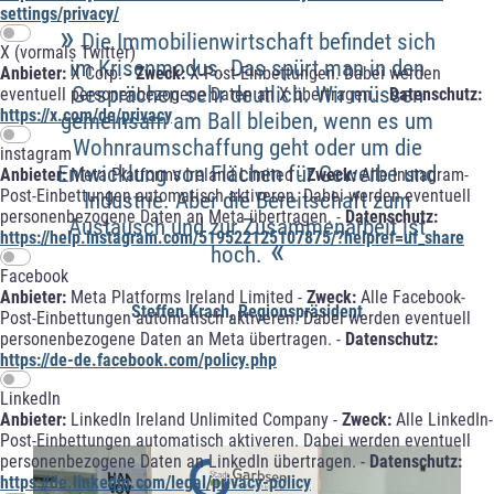
settings/privacy/
»
Die Immobilienwirtschaft befindet sich
X (vormals Twitter)
im Krisenmodus. Das spürt man in den
Anbieter:
X Corp. -
Zweck:
X-Post-Einbettungen. Dabei werden
Gesprächen sehr deutlich. Wir müssen
eventuell personenbezogene Daten an X übertragen. -
Datenschutz:
https://x.com/de/privacy
gemeinsam am Ball bleiben, wenn es um
Wohnraumschaffung geht oder um die
instagram
Entwicklung von Flächen für Gewerbe und
Anbieter:
Meta Platforms Ireland Limited -
Zweck:
Alle Instagram-
Post-Einbettungen automatisch aktiveren. Dabei werden eventuell
Industrie. Aber die Bereitschaft zum
personenbezogene Daten an Meta übertragen. -
Datenschutz:
Austausch und zur Zusammenarbeit ist
https://help.instagram.com/519522125107875/?helpref=uf_share
«
hoch.
Facebook
Anbieter:
Meta Platforms Ireland Limited -
Zweck:
Alle Facebook-
Steffen Krach, Regionspräsident
Post-Einbettungen automatisch aktiveren. Dabei werden eventuell
personenbezogene Daten an Meta übertragen. -
Datenschutz:
https://de-de.facebook.com/policy.php
LinkedIn
Anbieter:
LinkedIn Ireland Unlimited Company -
Zweck:
Alle LinkedIn-
Post-Einbettungen automatisch aktiveren. Dabei werden eventuell
personenbezogene Daten an LinkedIn übertragen. -
Datenschutz:
https://de.linkedin.com/legal/privacy-policy