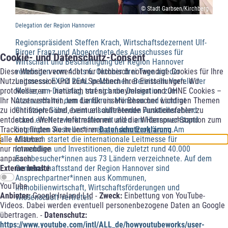
© Stadt Garbsen/Kirchberg
Delegation der Region Hannover
Regionspräsident Steffen Krach, Wirtschaftsdezernent Ulf-
Birger Franz und Abgeordnete des Ausschusses für
Cookie- und Datenschutz-Consent
Wirtschaft und Beschäftigung der Region Hannover
verbringen vom 4. bis 6. Oktober drei Tage auf der
Diese Website verwendet nur technisch notwendige Cookies für Ihre
Leitmesse EXPO REAL in München. Bereits im Vorfeld der
Nutzungssession und zum Speichern Ihrer Einstellungen. Wir
Messe, am Dienstag, traf sich die Delegation zum
protokollieren – natürlich streng anonymisiert und OHNE Cookies –
Austausch mit dem Landkreis München und Landrat
Ihr Nutzerverhalten, um die für unsere Besucher wichtigen Themen
Christoph Göbel, beim anschließenden Ausstellerabend
zu identifizieren und eventuell auftretende Funktionsfehler zu
stand ein Netzwerktreffen mit allen am Hannover-Stand
entdecken. Weitere Informationen und die Widerspruchsoption zum
beteiligten Austeller*innen auf dem Programm. Am
Tracking finden Sie in unserer
Datenschutzerklärung
.
Mittwoch startet die internationale Leitmesse für
alle erlauben
Immobilien und Investitionen, die zuletzt rund 40.000
nur notwendige
Fachbesucher*innen aus 73 Ländern verzeichnete. Auf dem
anpassen
Gemeinschaftsstand der Region Hannover sind
Externe Inhalte
Ansprechpartner*innen aus Kommunen,
YouTube
Immobilienwirtschaft, Wirtschaftsförderungen und
Anbieter:
Google Ireland Ltd -
Zweck:
Einbettung von YouTube-
Wissenschaft vertreten.
Videos. Dabei werden eventuell personenbezogene Daten an Google
übertragen. -
Datenschutz:
https://www.youtube.com/intl/ALL_de/howyoutubeworks/user-