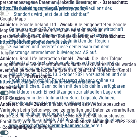
personenbezogene Daten an LinkedIn übertragen. -
Datenschutz:
nun von den langfristigen Planungen und
https://de.linkedin.com/legal/privacy-policy
Entwicklungen, die oft beschworene Resilienz des
Standorts wird jetzt deutlich sichtbar.“
Google Maps
Anbieter:
Google Ireland Ltd -
Zweck:
Alle eingebetteten Google
Gemeinsam mit 22 Partnern aus der Immobilienwirtschaft
Maps automatisch aktiveren. Dabei werden eventuell
stellt die Region Hannover derzeit Daten, Trends und
personenbezogene Daten an Google übertragen. -
Datenschutz:
Marktstimmungen zu allen Teilmärkten der Region
https://policies.google.com/privacy
zusammen und bereitet diese gemeinsam mit dem
Beratungsunternehmen bulwiengesa AG auf.
Talque
Anbieter:
Real Life Interaction GmbH -
Zweck:
Die über Talque
Aktuell ist geplant, den Immobilienmarktbericht auf der
eingebundene Event-Plattform automatisch aktivieren. Dabei werden
internationalen Gewerbeimmobilienmesse EXPOREAL in
eventuell personenbezogene Daten an Real Life Interaction GmbH
München vom 11. bis 13.Oktober 2021 vorzustellen und die
übertragen. -
Datenschutz:
Ergebnisse sowohl in Printfassung als auch online zu
https://web.talque.com/de/datenschutzerklaerung/
veröffentlichen. Dann sollen mit den bis dahin verfügbaren
Notwendig
Marktdaten auch Einschätzungen zur aktuellen Lage und
Prognosen in den Teilmärkten Büro, Logistik, Wohnen,
PHP-Session
Einzelhandel und Hotel zur Verfügung stehen.
Anbieter:
Lokal -
Zweck:
Erlaubt während des Websitebesuches
Variablen beim Seitenwechsel zu erhalten und Daten zu verarbeiten.
Der Immobilienmarktbericht 2021 steht dann
Nötig z.B. für Logins, Warenkörbe, Merkzettel, Meldungsfenster,
voraussichtlich ab Mitte Oktober 2021 zum Download auf
Formulare, Voreinstellungen etc. -
Cookiebezeichnungen:
PHPSESSID
www.wirtschaftsfoerderung-hannover.de
bereit.
-
Cookiegültigkeit:
Sitzung