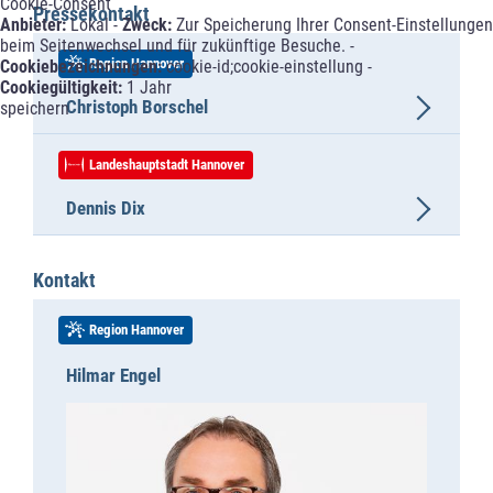
Cookie-Consent
Pressekontakt
Anbieter:
Lokal -
Zweck:
Zur Speicherung Ihrer Consent-Einstellungen
beim Seitenwechsel und für zukünftige Besuche. -
Region Hannover
Cookiebezeichnungen:
cookie-id;cookie-einstellung -
Cookiegültigkeit:
1 Jahr
Christoph Borschel
speichern
Landeshauptstadt Hannover
Dennis Dix
Kontakt
Region Hannover
Hilmar Engel