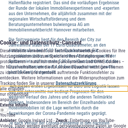
Hallenfläche registriert. Das sind die vorläufigen Ergebnisse
der Runde der lokalen Immobilienexpertinnen und -experten
aus den Unternehmen, die alljährlich zusammen mit der
regionalen Wirtschaftsförderung und dem
Beratungsunternehmen bulwiengesa AG am
Immobilienmarktbericht Hannover mitarbeiten.
Die Spitzenmiete liegt für den Bereich der City zur
Cookie- und Datenschutz-Consent
Jahresmitte stabil bei 17 Euro/Quadratmeter, an den
Ausfallstraßen bei 15,30 Euro/Quadratmeter. Für
Diese Website verwendet nur technisch notwendige Cookies für Ihre
Logistikimmobilien wird ein leichtes Ansteigen sowohl der
Nutzungssession und zum Speichern Ihrer Einstellungen. Wir
Spitzenmiete auf nunmehr 5,30 Euro/Quadratmeter und der
protokollieren – natürlich streng anonymisiert und OHNE Cookies –
Durchschnittsmieten auf 4,40 Euro/Quadratmeter (jeweils
Ihr Nutzerverhalten, um die für unsere Besucher wichtigen Themen
plus 10 Cent) festgestellt.
zu identifizieren und eventuell auftretende Funktionsfehler zu
entdecken. Weitere Informationen und die Widerspruchsoption zum
Tracking finden Sie in unserer
Datenschutzerklärung
.
Aus diesen ersten Ergebnissen für Büro und Logistik lassen
alle erlauben
sich zur Jahresmitte nur bedingt Prognosen für den
nur notwendige
weiteren Verlauf des Jahres und die anderen Teilmärkte
anpassen
ableiten. Insbesondere im Bereich der Einzelhandels- und
Externe Inhalte
Hotelimmobilien ist die Lage weiterhin durch die
Auswirkungen der Corona-Pandemie negativ geprägt.
YouTube
Anbieter:
Google Ireland Ltd -
Zweck:
Einbettung von YouTube-
Je nach Verlauf der Corona-Pandemie in den nächsten
Videos. Dabei werden eventuell personenbezogene Daten an Google