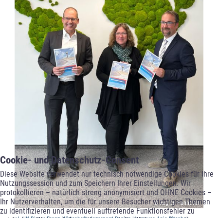
Cookie- und Datenschutz-Consent
Diese Website verwendet nur technisch notwendige Cookies für Ihre
Nutzungssession und zum Speichern Ihrer Einstellungen. Wir
protokollieren – natürlich streng anonymisiert und OHNE Cookies –
Ihr Nutzerverhalten, um die für unsere Besucher wichtigen Themen
© Region Hannover
zu identifizieren und eventuell auftretende Funktionsfehler zu