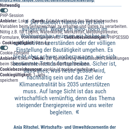
Notwendig
PHP-Session
»
Anbieter:
Lokal -
Zweck:
Erlaubt während des Websitebesuches
Der Standort Hannover ist breit
Variablen beim Seitenwechsel zu erhalten und Daten zu verarbeiten.
aufgestellt. Weder im Büro- noch im
Nötig z.B. für Logins, Warenkörbe, Merkzettel, Meldungsfenster,
Wohnungsbau müssen wir bisher mit
Formulare, Voreinstellungen etc. -
Cookiebezeichnungen:
PHPSESSID
spekulativen Leerständen oder der völligen
-
Cookiegültigkeit:
Sitzung
Einstellung der Bautätigkeit umgehen. Es
Cookie-Consent
bleibt aber schwer vorherzusagen, wie sich
Anbieter:
Lokal -
Zweck:
Zur Speicherung Ihrer Consent-Einstellungen
bestimmte Trends fortschreiben. Sicher ist,
beim Seitenwechsel und für zukünftige Besuche. -
Cookiebezeichnungen:
cookie-id;cookie-einstellung -
dass alles, was heute gebaut wird,
Cookiegültigkeit:
1 Jahr
nachhaltig sein und das Ziel der
speichern
Klimaneutralität bis 2035 unterstützen
muss. Auf lange Sicht ist das auch
wirtschaftlich vernünftig, denn das Thema
steigender Energiepreise wird uns weiter
«
begleiten.
Anja Ritschel, Wirtschafts- und Umweltdezernentin der