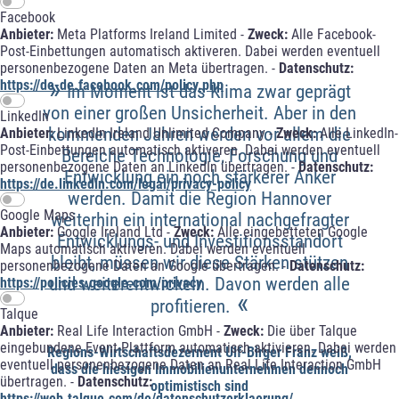
Facebook
Anbieter:
Meta Platforms Ireland Limited -
Zweck:
Alle Facebook-
Post-Einbettungen automatisch aktiveren. Dabei werden eventuell
personenbezogene Daten an Meta übertragen. -
Datenschutz:
»
https://de-de.facebook.com/policy.php
Im Moment ist das Klima zwar geprägt
von einer großen Unsicherheit. Aber in den
LinkedIn
kommenden Jahren werden vor allem die
Anbieter:
LinkedIn Ireland Unlimited Company -
Zweck:
Alle LinkedIn-
Post-Einbettungen automatisch aktiveren. Dabei werden eventuell
Bereiche Technologie, Forschung und
personenbezogene Daten an LinkedIn übertragen. -
Datenschutz:
Entwicklung ein noch stärkerer Anker
https://de.linkedin.com/legal/privacy-policy
werden. Damit die Region Hannover
Google Maps
weiterhin ein international nachgefragter
Anbieter:
Google Ireland Ltd -
Zweck:
Alle eingebetteten Google
Entwicklungs- und Investitionsstandort
Maps automatisch aktiveren. Dabei werden eventuell
bleibt, müssen wir diese Stärken stützen
personenbezogene Daten an Google übertragen. -
Datenschutz:
und weiterentwickeln. Davon werden alle
https://policies.google.com/privacy
«
profitieren.
Talque
Anbieter:
Real Life Interaction GmbH -
Zweck:
Die über Talque
eingebundene Event-Plattform automatisch aktivieren. Dabei werden
Regions-Wirtschaftsdezernent Ulf-Birger Franz weiß,
eventuell personenbezogene Daten an Real Life Interaction GmbH
dass die hiesigen Immobilienunternehmen dennoch
übertragen. -
Datenschutz:
optimistisch sind
https://web.talque.com/de/datenschutzerklaerung/