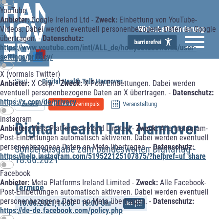
YouTube
Anbieter:
Google Ireland Ltd -
Zweck:
Einbettung von YouTube-
Wirtschaftsförderung
Videos. Dabei werden eventuell personenbezogene Daten an Google
übertragen. -
Datenschutz:
https://www.youtube.com/intl/ALL_de/howyoutubeworks/user-
settings/privacy/
X (vormals Twitter)
Start
Digital Health Talk Hannover
Anbieter:
X Corp. -
Zweck:
X-Post-Einbettungen. Dabei werden
eventuell personenbezogene Daten an X übertragen. -
Datenschutz:
https://x.com/de/privacy
zurück
hannoverimpuls
Veranstaltung
instagram
Digital Health Talk Hannover
Anbieter:
Meta Platforms Ireland Limited -
Zweck:
Alle Instagram-
Post-Einbettungen automatisch aktiveren. Dabei werden eventuell
personenbezogene Daten an Meta übertragen. -
Datenschutz:
Sonderausgabe zum bundesweiten Digitaltag -
https://help.instagram.com/519522125107875/?helpref=uf_share
18.06.2021
Facebook
Anbieter:
Meta Platforms Ireland Limited -
Zweck:
Alle Facebook-
Termine
Post-Einbettungen automatisch aktiveren. Dabei werden eventuell
personenbezogene Daten an Meta übertragen. -
Datenschutz:
18.06.2021,
14:00 - 16:00 Uhr
.ics
https://de-de.facebook.com/policy.php