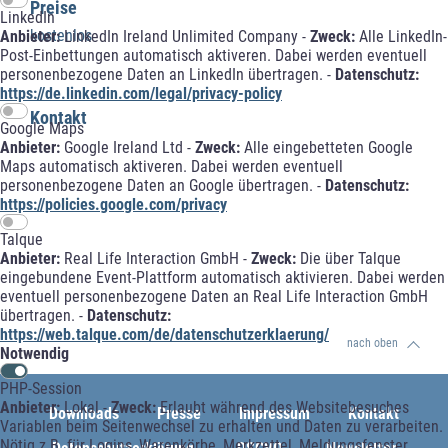
Preise
LinkedIn
kostenlos
Anbieter:
LinkedIn Ireland Unlimited Company -
Zweck:
Alle LinkedIn-
Post-Einbettungen automatisch aktiveren. Dabei werden eventuell
personenbezogene Daten an LinkedIn übertragen. -
Datenschutz:
https://de.linkedin.com/legal/privacy-policy
Kontakt
Google Maps
Anbieter:
Google Ireland Ltd -
Zweck:
Alle eingebetteten Google
Maps automatisch aktiveren. Dabei werden eventuell
personenbezogene Daten an Google übertragen. -
Datenschutz:
https://policies.google.com/privacy
Talque
Anbieter:
Real Life Interaction GmbH -
Zweck:
Die über Talque
eingebundene Event-Plattform automatisch aktivieren. Dabei werden
eventuell personenbezogene Daten an Real Life Interaction GmbH
übertragen. -
Datenschutz:
https://web.talque.com/de/datenschutzerklaerung/
nach oben
Notwendig
PHP-Session
Anbieter:
Lokal -
Zweck:
Erlaubt während des Websitebesuches
Downloads
Presse
Impressum
Kontakt
Variablen beim Seitenwechsel zu erhalten und Daten zu verarbeiten.
Nötig z.B. für Logins, Warenkörbe, Merkzettel, Meldungsfenster,