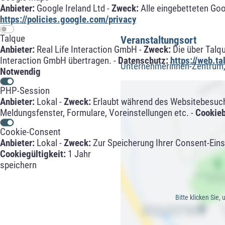
Anbieter:
Google Ireland Ltd -
Zweck:
Alle eingebetteten Go
https://policies.google.com/privacy
Talque
Veranstaltungsort
Anbieter:
Real Life Interaction GmbH -
Zweck:
Die über Talq
Interaction GmbH übertragen. -
Datenschutz:
https://web.t
Unternehmerinnen-Zentrum,
Notwendig
PHP-Session
Anbieter:
Lokal -
Zweck:
Erlaubt während des Websitebesuche
Meldungsfenster, Formulare, Voreinstellungen etc. -
Cookie
Cookie-Consent
Anbieter:
Lokal -
Zweck:
Zur Speicherung Ihrer Consent-Eins
Cookiegültigkeit:
1 Jahr
speichern
Bitte klicken Sie,