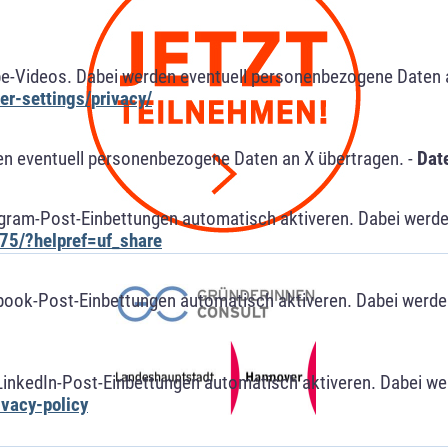
e-Videos. Dabei werden eventuell personenbezogene Daten 
r-settings/privacy/
n eventuell personenbezogene Daten an X übertragen. -
Dat
agram-Post-Einbettungen automatisch aktiveren. Dabei werde
75/?helpref=uf_share
book-Post-Einbettungen automatisch aktiveren. Dabei werde
LinkedIn-Post-Einbettungen automatisch aktiveren. Dabei w
ivacy-policy