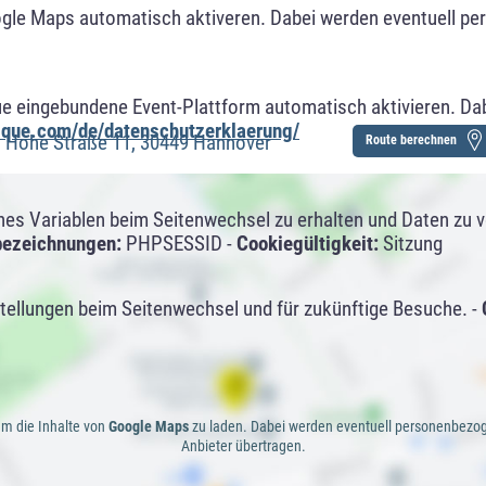
ogle Maps automatisch aktiveren. Dabei werden eventuell p
ue eingebundene Event-Plattform automatisch aktivieren. Da
alque.com/de/datenschutzerklaerung/
 Hohe Straße 11, 30449 Hannover
Route berechnen
s Variablen beim Seitenwechsel zu erhalten und Daten zu ver
bezeichnungen:
PHPSESSID -
Cookiegültigkeit:
Sitzung
tellungen beim Seitenwechsel und für zukünftige Besuche. -
 um die Inhalte von
Google Maps
zu laden. Dabei werden eventuell personenbezo
Anbieter übertragen.