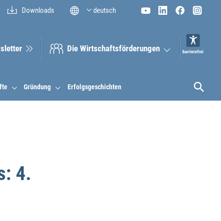
Downloads
deutsch
sletter
Die Wirt­schaftsför­derungen
fte
Gründung
Erfolgsgeschichten
: 4.