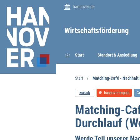
hannover.de
Wirtschaftsförderung
Start
Standort & Ansiedlung
Start
Matching-Café - Nachhalti
zurück
hannoverimpuls
G
Matching-Caf
Durchlauf (W
Werde Teil unserer Na