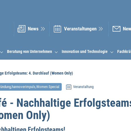
News
Veranstal­tungen
New
Beratung von Unternehmen
Innovation und Technologie
Fachkrä
ge Erfolgsteams: 4. Durchlauf (Women Only)
ründung,hannoverimpuls,Women Special
Veranstaltung
é - Nachhaltige Erfolgsteams
omen Only)
chhaltigen Erfolgsteams!