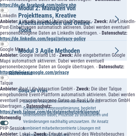
https://de-de.facebook.com/policy.php
Modul 2: Managen von
Projektteams, Kreative
LinkedIn
Anbieter:
LinkedIn Ireland Unlimited Company -
Zweck:
Alle LinkedIn-
Arbeitsmethoden und Online-
Post-Einbettungen automatisch aktiveren. Dabei werden eventuell
Tools
personenbezogene Daten an LinkedIn übertragen. -
Datenschutz:
https://de.linkedin.com/legal/privacy-policy
Google Maps
Modul 3 Agile Methoden
Anbieter:
Google Ireland Ltd -
Zweck:
Alle eingebetteten Google
Maps automatisch aktiveren. Dabei werden eventuell
personenbezogene Daten an Google übertragen. -
Datenschutz:
https://policies.google.com/privacy
Referentin
Talque
Anbieter:
Real Life Interaction GmbH -
Zweck:
Die über Talque
Sonja de Vries
eingebundene Event-Plattform automatisch aktivieren. Dabei werden
eventuell personenbezogene Daten an Real Life Interaction GmbH
Sonja de Vries, Unternehmensentwicklerin mit
übertragen. -
Datenschutz:
Schwerpunkt Prozessoptimierung, begleitet
https://web.talque.com/de/datenschutzerklaerung/
Unternehmen dabei, Prozesse zu strukturieren und
Notwendig
Veränderungen nachhaltig umzusetzen. Ihr Ansatz
PHP-Session
kombiniert mitarbeiterzentrierte Lösungen mit
Anbieter:
Lokal -
Zweck:
Erlaubt während des Websitebesuches
praxistauglichen Strukturen.