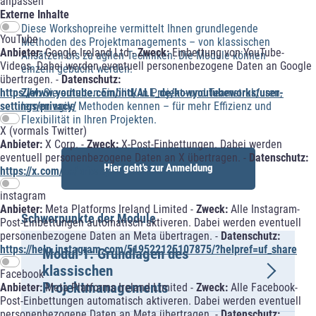
anpassen
Externe Inhalte
Diese Workshopreihe vermittelt Ihnen grundlegende
YouTube
Methoden des Projektmanagements – von klassischen
Anbieter:
Google Ireland Ltd -
Zweck:
Einbettung von YouTube-
Ansätzen bis zu agilen Techniken. Die Module können
Videos. Dabei werden eventuell personenbezogene Daten an Google
einzeln gebucht werden.
übertragen. -
Datenschutz:
Ziel:
Sie erhalten Einblick in Projekt- und Teamstrukturen,
https://www.youtube.com/intl/ALL_de/howyoutubeworks/user-
lernen agile Methoden kennen – für mehr Effizienz und
settings/privacy/
Flexibilität in Ihren Projekten.
X (vormals Twitter)
Anbieter:
X Corp. -
Zweck:
X-Post-Einbettungen. Dabei werden
eventuell personenbezogene Daten an X übertragen. -
Datenschutz:
Hier geht's zur Anmeldung
https://x.com/de/privacy
instagram
Anbieter:
Meta Platforms Ireland Limited -
Zweck:
Alle Instagram-
Schwerpunkte der Module
Post-Einbettungen automatisch aktiveren. Dabei werden eventuell
personenbezogene Daten an Meta übertragen. -
Datenschutz:
https://help.instagram.com/519522125107875/?helpref=uf_share
Modul 1: Grundlagen des
klassischen
Facebook
Projektmanagements
Anbieter:
Meta Platforms Ireland Limited -
Zweck:
Alle Facebook-
Post-Einbettungen automatisch aktiveren. Dabei werden eventuell
personenbezogene Daten an Meta übertragen. -
Datenschutz: