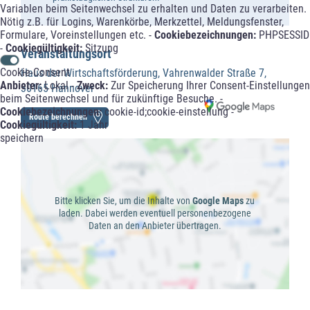
Variablen beim Seitenwechsel zu erhalten und Daten zu verarbeiten.
Nötig z.B. für Logins, Warenkörbe, Merkzettel, Meldungsfenster,
Formulare, Voreinstellungen etc. -
Cookiebezeichnungen:
PHPSESSID
-
Cookiegültigkeit:
Sitzung
Veranstaltungsort
Cookie-Consent
Haus der Wirtschaftsförderung, Vahrenwalder Straße 7,
Anbieter:
Lokal -
Zweck:
Zur Speicherung Ihrer Consent-Einstellungen
30165 Hannover
beim Seitenwechsel und für zukünftige Besuche. -
Cookiebezeichnungen:
cookie-id;cookie-einstellung -
Route berechnen
Cookiegültigkeit:
1 Jahr
speichern
Bitte klicken Sie, um die Inhalte von
Google Maps
zu
laden. Dabei werden eventuell personenbezogene
Daten an den Anbieter übertragen.