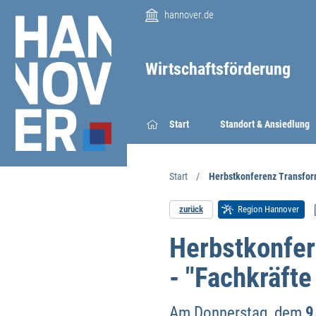
hannover.de
Wirtschaftsförderung
Start
Standort & Ansiedlung
Start
Herbstkonferenz Transfor
zurück
Region Hannover
Herbstkonfe
- "Fachkräft
Am Donnerstag, dem
9