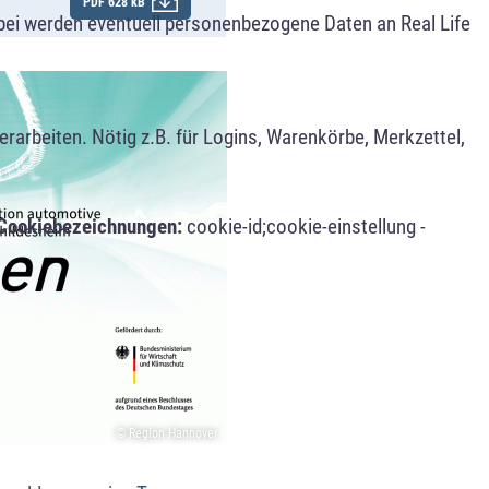
PDF 628 kB
bei werden eventuell personenbezogene Daten an Real Life
arbeiten. Nötig z.B. für Logins, Warenkörbe, Merkzettel,
Cookiebezeichnungen:
cookie-id;cookie-einstellung -
© Region Hannover