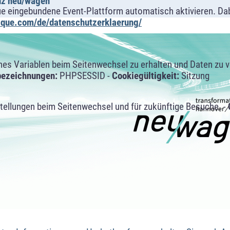
nz neu/wagen
ue eingebundene Event-Plattform automatisch aktivieren. Da
alque.com/de/datenschutzerklaerung/
s Variablen beim Seitenwechsel zu erhalten und Daten zu ver
bezeichnungen:
PHPSESSID -
Cookiegültigkeit:
Sitzung
tellungen beim Seitenwechsel und für zukünftige Besuche. -