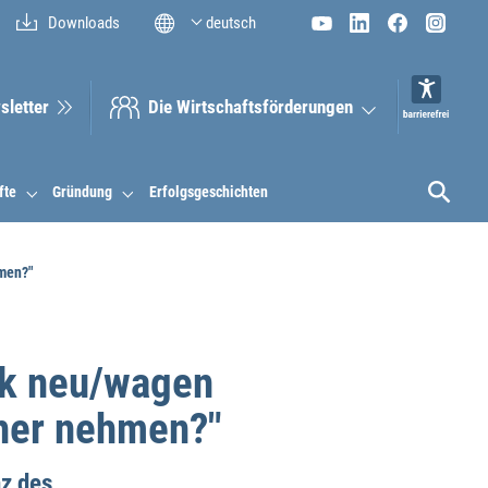
Downloads
deutsch
sletter
Die Wirt­schaftsför­derungen
fte
Gründung
Erfolgsgeschichten
men?"
rk neu/wagen
oher nehmen?"
z des