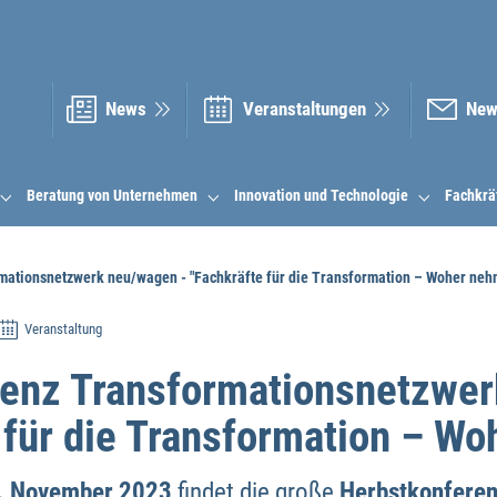
News
Veranstal­tungen
New
Beratung von Unternehmen
Innovation und Technologie
Fachkrä
mationsnetzwerk neu/wagen - "Fachkräfte für die Transformation – Woher neh
Veranstaltung
renz Transformationsnetzwe
e für die Transformation – W
. November 2023
findet die große
Herbstkonferen