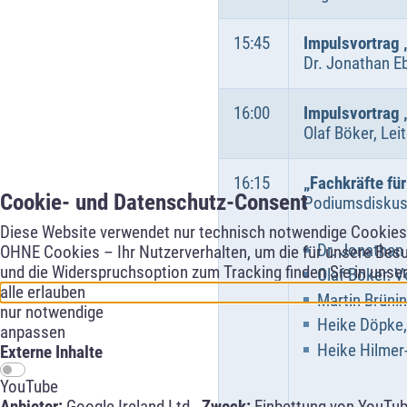
15:45
Impulsvortrag 
Dr. Jonathan Eb
16:00
Impulsvortrag
Olaf Böker, Le
16:15
„Fachkräfte fü
Cookie- und Datenschutz-Consent
Podiumsdiskus
Diese Website verwendet nur technisch notwendige Cookies f
Dr. Jonathan
OHNE Cookies – Ihr Nutzerverhalten, um die für unsere Besu
und die Widerspruchsoption zum Tracking finden Sie in unse
Olaf Böker, 
alle erlauben
Martin Brüni
nur notwendige
Heike Döpke,
anpassen
Heike Hilmer
Externe Inhalte
YouTube
Anbieter:
Google Ireland Ltd -
Zweck:
Einbettung von YouTub