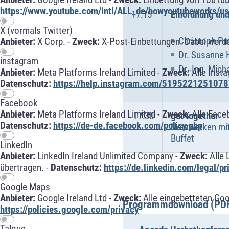
https://www.youtube.com/intl/ALL_de/howyoutubeworks/use
17:15
Einordnung und
X (vormals Twitter)
Christoph Pu
Anbieter:
X Corp. -
Zweck:
X-Post-Einbettungen. Dabei werde
Dr. Susanne 
instagram
Dr.-Ing. Mic
Anbieter:
Meta Platforms Ireland Limited -
Zweck:
Alle Inst
Datenschutz:
https://help.instagram.com/5195221251078
Facebook
Anbieter:
Meta Platforms Ireland Limited -
Zweck:
Alle Face
17:30
get together
Datenschutz:
https://de-de.facebook.com/policy.php
Netzwerken mit
Buffet
LinkedIn
Anbieter:
LinkedIn Ireland Unlimited Company -
Zweck:
Alle 
übertragen. -
Datenschutz:
https://de.linkedin.com/legal/pr
Google Maps
Anbieter:
Google Ireland Ltd -
Zweck:
Alle eingebetteten Go
Programmdownload (PD
https://policies.google.com/privacy
Talque