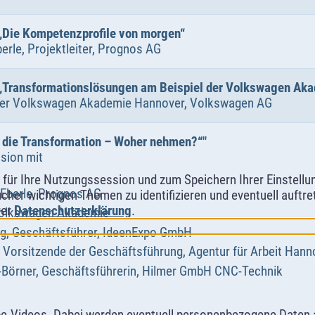
„Die Kompetenzprofile von morgen“
erle, Projektleiter, Prognos AG
 „Transformationslösungen am Beispiel der Volkswagen Ak
iter Volkswagen Akademie Hannover, Volkswagen AG
r die Transformation – Woher nehmen?“"
sion mit
ür Ihre Nutzungssession und zum Speichern Ihrer Einstellung
 Eberle,
Prognos AG
cher wichtigen Themen zu identifizieren und eventuell auftr
rer
Datenschutzerklärung
.
Volkswagen Akademie
ng, Geschäftsführer, IdeenExpo GmbH
 Vorsitzende der Geschäftsführung, Agentur für Arbeit Hann
-Börner, Geschäftsführerin, Hilmer GmbH CNC-Technik
e-Videos. Dabei werden eventuell personenbezogene Daten 