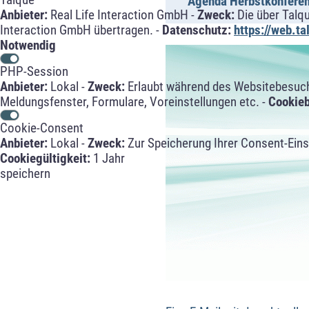
Agenda Herbstkonfere
Anbieter:
Real Life Interaction GmbH -
Zweck:
Die über Talq
Interaction GmbH übertragen. -
Datenschutz:
https://web.t
Notwendig
PHP-Session
Anbieter:
Lokal -
Zweck:
Erlaubt während des Websitebesuche
Meldungsfenster, Formulare, Voreinstellungen etc. -
Cookie
Cookie-Consent
Anbieter:
Lokal -
Zweck:
Zur Speicherung Ihrer Consent-Eins
Cookiegültigkeit:
1 Jahr
speichern