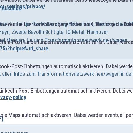
r-settings/privacy/
 Ausblick
tzer, Leiter der Rechtsberatung Hildesheim, NiedersachsenM
n eventuell personenbezogene Daten an X übertragen. -
Dat
Heyn, Zweite Bevollmächtigte, IG Metall Hannover
hael Merwart, Leitung Transformationsnetzwerk neu/wagen
agram-Post-Einbettungen automatisch aktiveren. Dabei werde
75/?helpref=uf_share
book-Post-Einbettungen automatisch aktiveren. Dabei werde
 allen Infos zum Transformationsnetzwerk neu/wagen in der
LinkedIn-Post-Einbettungen automatisch aktiveren. Dabei w
ivacy-policy
ogle Maps automatisch aktiveren. Dabei werden eventuell p
F)