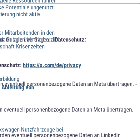
nzielle Ressourcen führen
se Potentiale ungenutzt
ierung nicht aktiv
rer Mitarbeitenden in den
ann laden wir Sie herzlich
an Google übertragen. -
Datenschutz:
schaft Krisenzeiten
enschutz:
https://x.com/de/privacy
erbildung
n eventuell personenbezogene Daten an Meta übertragen. -
 Ableitung von
n eventuell personenbezogene Daten an Meta übertragen. -
olkswagen Nutzfahrzeuge bei
erden eventuell personenbezogene Daten an LinkedIn