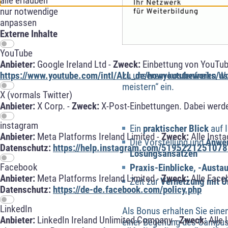
alle erlauben
nur notwendige
anpassen
Externe Inhalte
YouTube
Anbieter:
Google Ireland Ltd -
Zweck:
Einbettung von YouTub
zu unserem kostenfreien Wo
https://www.youtube.com/intl/ALL_de/howyoutubeworks/use
meistern“ ein.
X (vormals Twitter)
Anbieter:
X Corp. -
Zweck:
X-Post-Einbettungen. Dabei werde
instagram
Ein
praktischer Blick
auf 
Anbieter:
Meta Platforms Ireland Limited -
Zweck:
Alle Inst
Die Vorstellung und
Anwen
Datenschutz:
https://help.instagram.com/5195221251078
Lösungsansätzen
Facebook
Praxis-Einblicke, -Austa
Anbieter:
Meta Platforms Ireland Limited -
Zweck:
Alle Face
Zeit zur
Vernetzung mit 
Datenschutz:
https://de-de.facebook.com/policy.php
LinkedIn
Als Bonus erhalten Sie eine
Anbieter:
LinkedIn Ireland Unlimited Company -
Zweck:
Alle 
einer Begehung des Campus 