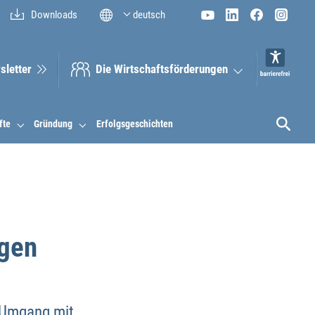
Downloads
deutsch
sletter
Die Wirt­schaftsför­derungen
fte
Gründung
Erfolgsgeschichten
igen
n Umgang mit