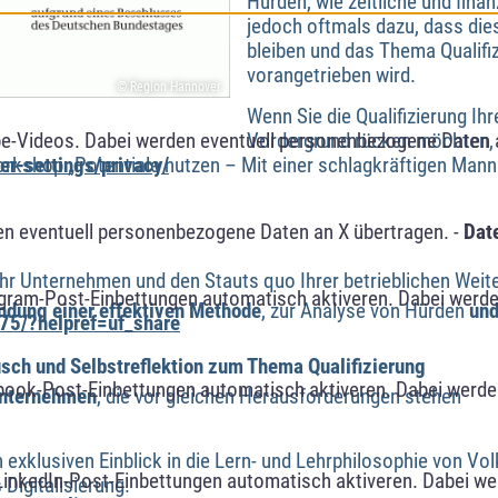
Hürden, wie zeitliche und fina
jedoch oftmals dazu, dass die
bleiben und das Thema Qualifiz
vorangetrieben wird.
© Region Hannover
Wenn Sie die Qualifizierung Ih
Vordergrund rücken möchten, d
e-Videos. Dabei werden eventuell personenbezogene Daten 
rkshop „Potentiale nutzen – Mit einer schlagkräftigen Mann
r-settings/privacy/
n eventuell personenbezogene Daten an X übertragen. -
Dat
Ihr Unternehmen und den Stauts quo Ihrer betrieblichen Weit
agram-Post-Einbettungen automatisch aktiveren. Dabei werde
dung einer effektiven Methode
, zur Analyse von Hürden
und
75/?helpref=uf_share
usch und Selbstreflektion zum Thema Qualifizierung
book-Post-Einbettungen automatisch aktiveren. Dabei werde
Unternehmen
, die vor gleichen Herausforderungen stehen
n exklusiven Einblick in die Lern- und Lehrphilosophie von V
LinkedIn-Post-Einbettungen automatisch aktiveren. Dabei w
Digitalisierung.