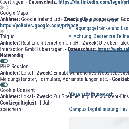
übertragen. -
Datenschutz:
https://de.linkedin.com/legal/pr
Google Maps
Anbieter:
Google Ireland Ltd -
Zweck:
Alle eingebetteten Go
Teilnahme kostenfrei
https://policies.google.com/privacy
Tagungsgetränke und Esse
Achtung: Begrenzte Teiln
Talque
Anbieter:
Real Life Interaction GmbH -
Zweck:
Die über Talq
Interaction GmbH übertragen. -
Datenschutz:
https://web.t
Notwendig
PHP-Session
Anbieter:
Lokal -
Zweck:
Erlaubt während des Websitebesuche
Meldungsfenster, Formulare, Voreinstellungen etc. -
Cookie
Cookie-Consent
Veranstaltungsort
Anbieter:
Lokal -
Zweck:
Zur Speicherung Ihrer Consent-Eins
Cookiegültigkeit:
1 Jahr
speichern
Campus Digitalisierung Pavi