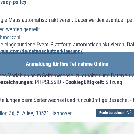
ivacy-policy
ogle Maps automatisch aktiveren. Dabei werden eventuell p
n werden gestellt
ehmerzahl
ue eingebundene Event-Plattform automatisch aktivieren. Da
alque.com/de/datenschutzerklaerung/
Anmeldung für Ihre Teilnahme Online
s Variablen beim Seitenwechsel zu erhalten und Daten zu ver
bezeichnungen:
PHPSESSID -
Cookiegültigkeit:
Sitzung
tellungen beim Seitenwechsel und für zukünftige Besuche. -
llon 36, 5. Allee, 30521 Hannover
Route berechnen