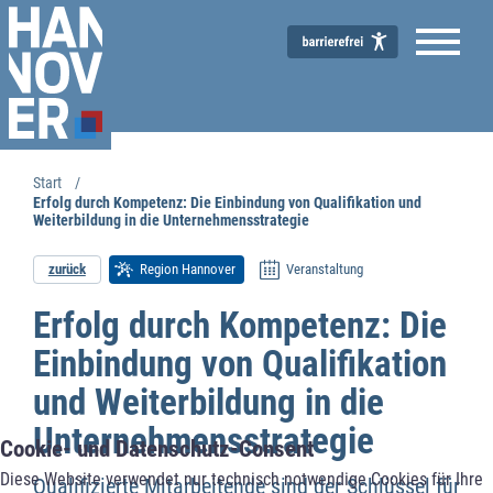
Start
Erfolg durch Kompetenz: Die Einbindung von Qualifikation und
Weiterbildung in die Unternehmensstrategie
Wirtschaftsförderung
zurück
Region Hannover
Veranstaltung
Erfolg durch Kompetenz: Die
Einbindung von Qualifikation
und Weiterbildung in die
Unternehmensstrategie
Cookie- und Datenschutz-Consent
Diese Website verwendet nur technisch notwendige Cookies für Ihre
Qualifizierte Mitarbeitende sind der Schlüssel für