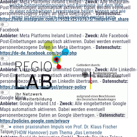
Anbieter:
Meta Platforms Ireland Limited -
Zweck:
Alle Instagram-
welche Rahmenbedingungen und Bausteine auf dem Weg
Post-Einbettungen automatisch aktiveren. Dabei werden eventuell
zu einer nachhaltigen Lernstrategie helfen können und wie
personenbezogene Daten an Meta übertragen. -
Datenschutz:
Lernen im betrieblichen Alltag gefördert werden kann.
https://help.instagram.com/519522125107875/?helpref=uf_share
Facebook
Anbieter:
Meta Platforms Ireland Limited -
Zweck:
Alle Facebook-
Post-Einbettungen automatisch aktiveren. Dabei werden eventuell
personenbezogene Daten an Meta übertragen. -
Datenschutz:
https://de-de.facebook.com/policy.php
LinkedIn
Anbieter:
LinkedIn Ireland Unlimited Company -
Zweck:
Alle LinkedIn-
Post-Einbettungen automatisch aktiveren. Dabei werden eventuell
personenbezogene Daten an LinkedIn übertragen. -
Datenschutz:
https://de.linkedin.com/legal/privacy-policy
Google Maps
Anbieter:
Google Ireland Ltd -
Zweck:
Alle eingebetteten Google
Maps automatisch aktiveren. Dabei werden eventuell
personenbezogene Daten an Google übertragen. -
Datenschutz:
© Region Hannover
https://policies.google.com/privacy
einen praxisnahen Impuls von Prof. Dr. Klaus Fischer
Talque
(FHDW Hannover) zum Thema „das Lernende