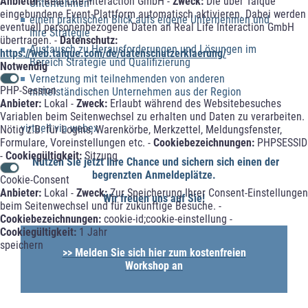
Anbieter:
Real Life Interaction GmbH -
Zweck:
Die über Talque
Unternehmen“
eingebundene Event-Plattform automatisch aktivieren. Dabei werden
einen praktischen Blick aufs eigene Unternehmen und
eventuell personenbezogene Daten an Real Life Interaction GmbH
Ihre Strategie
übertragen. -
Datenschutz:
Austausch zu Herausforderungen und Lösungen im
https://web.talque.com/de/datenschutzerklaerung/
Bereich Strategie und Qualifizierung
Notwendig
Vernetzung mit teilnehmenden von anderen
PHP-Session
mittelständischen Unternehmen aus der Region
Anbieter:
Lokal -
Zweck:
Erlaubt während des Websitebesuches
Variablen beim Seitenwechsel zu erhalten und Daten zu verarbeiten.
virtuell via webex
Nötig z.B. für Logins, Warenkörbe, Merkzettel, Meldungsfenster,
Formulare, Voreinstellungen etc. -
Cookiebezeichnungen:
PHPSESSID
-
Cookiegültigkeit:
Sitzung
Nutzen Sie jetzt Ihre Chance und sichern sich einen der
begrenzten Anmeldeplätze.
Cookie-Consent
Anbieter:
Lokal -
Zweck:
Zur Speicherung Ihrer Consent-Einstellungen
Wir freuen uns auf Sie!
beim Seitenwechsel und für zukünftige Besuche. -
Cookiebezeichnungen:
cookie-id;cookie-einstellung -
Cookiegültigkeit:
1 Jahr
speichern
>> Melden Sie sich hier zum kostenfreien
Workshop an