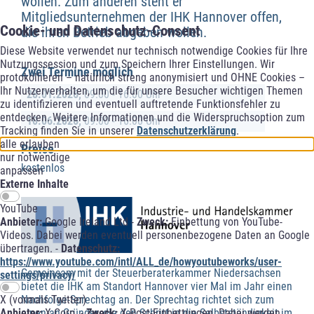
wollen. Zum anderen steht er
Mitgliedsunternehmen der IHK Hannover offen,
Cookie- und Datenschutz-Consent
die ihren Betrieb abgeben wollen.
Diese Website verwendet nur technisch notwendige Cookies für Ihre
Nutzungssession und zum Speichern Ihrer Einstellungen. Wir
Zwei Termine möglich
protokollieren – natürlich streng anonymisiert und OHNE Cookies –
Ihr Nutzerverhalten, um die für unsere Besucher wichtigen Themen
28.01.2026,
09:00 - 16:00 Uhr
zu identifizieren und eventuell auftretende Funktionsfehler zu
entdecken. Weitere Informationen und die Widerspruchsoption zum
10.06.2026,
09:00 - 16:00 Uhr
Tracking finden Sie in unserer
Datenschutzerklärung
.
alle erlauben
Preise
nur notwendige
kostenlos
anpassen
Externe Inhalte
YouTube
Anbieter:
Google Ireland Ltd -
Zweck:
Einbettung von YouTube-
Videos. Dabei werden eventuell personenbezogene Daten an Google
übertragen. -
Datenschutz:
https://www.youtube.com/intl/ALL_de/howyoutubeworks/user-
Gemeinsam mit der Steuerberaterkammer Niedersachsen
settings/privacy/
bietet die IHK am Standort Hannover vier Mal im Jahr einen
X (vormals Twitter)
Nachfolge-Sprechtag an. Der Sprechtag richtet sich zum
Anbieter:
X Corp. -
Zweck:
X-Post-Einbettungen. Dabei werden
einen an Gründer, die den Schritt in die Selbstständigkeit im