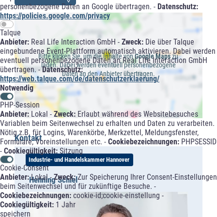
personenbezogene Daten an Google übertragen. -
Datenschutz:
https://policies.google.com/privacy
Talque
Anbieter:
Real Life Interaction GmbH -
Zweck:
Die über Talque
eingebundene Event-Plattform automatisch aktivieren. Dabei werden
Bitte klicken Sie, um die Inhalte von
Google Maps
zu
eventuell personenbezogene Daten an Real Life Interaction GmbH
laden. Dabei werden eventuell personenbezogene
übertragen. -
Datenschutz:
Daten an den Anbieter übertragen.
https://web.talque.com/de/datenschutzerklaerung/
Notwendig
PHP-Session
Anbieter:
Lokal -
Zweck:
Erlaubt während des Websitebesuches
Variablen beim Seitenwechsel zu erhalten und Daten zu verarbeiten.
Nötig z.B. für Logins, Warenkörbe, Merkzettel, Meldungsfenster,
Kontakt
Formulare, Voreinstellungen etc. -
Cookiebezeichnungen:
PHPSESSID
-
Cookiegültigkeit:
Sitzung
Industrie- und Handelskammer Hannover
Cookie-Consent
Anbieter:
Lokal -
Zweck:
Zur Speicherung Ihrer Consent-Einstellungen
Henning Schiel
beim Seitenwechsel und für zukünftige Besuche. -
Cookiebezeichnungen:
cookie-id;cookie-einstellung -
Cookiegültigkeit:
1 Jahr
speichern