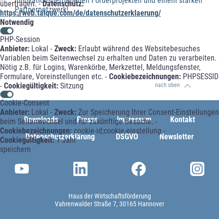
innovationsgetriebenen Förderprojekten und einem starken
übertragen. -
Datenschutz:
Partnernetzwerk!
https://web.talque.com/de/datenschutzerklaerung/
Notwendig
PHP-Session
Anbieter:
Lokal -
Zweck:
Erlaubt während des Websitebesuches
Variablen beim Seitenwechsel zu erhalten und Daten zu verarbeiten.
Nötig z.B. für Logins, Warenkörbe, Merkzettel, Meldungsfenster,
Formulare, Voreinstellungen etc. -
Cookiebezeichnungen:
PHPSESSID
-
Cookiegültigkeit:
Sitzung
nach oben
Cookie-Consent
Anbieter:
Lokal -
Zweck:
Zur Speicherung Ihrer Consent-Einstellungen
Downloads
Presse
Impressum
Kontakt
beim Seitenwechsel und für zukünftige Besuche. -
Cookiebezeichnungen:
cookie-id;cookie-einstellung -
Datenschutzerklärung
DSGVO
Newsletter
Cookiegültigkeit:
1 Jahr
speichern
Haus der Wirtschaftsförderung
Vahrenwalder Straße 7
30165 Hannover