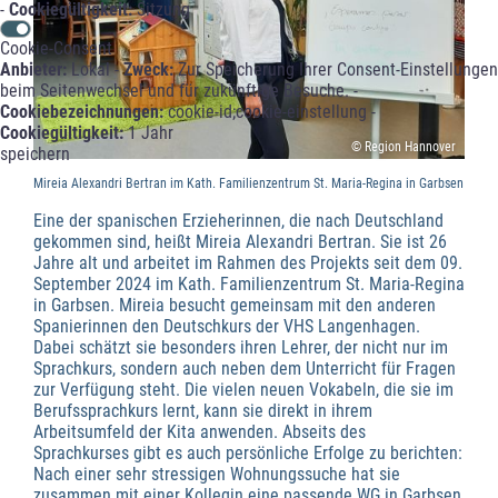
-
Cookiegültigkeit:
Sitzung
Cookie-Consent
Anbieter:
Lokal -
Zweck:
Zur Speicherung Ihrer Consent-Einstellungen
beim Seitenwechsel und für zukünftige Besuche. -
Cookiebezeichnungen:
cookie-id;cookie-einstellung -
Cookiegültigkeit:
1 Jahr
© Region Hannover
speichern
Mireia Alexandri Bertran im Kath. Familienzentrum St. Maria-Regina in Garbsen
Eine der spanischen Erzieherinnen, die nach Deutschland
gekommen sind, heißt Mireia Alexandri Bertran. Sie ist 26
Jahre alt und arbeitet im Rahmen des Projekts seit dem 09.
September 2024 im Kath. Familienzentrum St. Maria-Regina
in Garbsen. Mireia besucht gemeinsam mit den anderen
Spanierinnen den Deutschkurs der VHS Langenhagen.
Dabei schätzt sie besonders ihren Lehrer, der nicht nur im
Sprachkurs, sondern auch neben dem Unterricht für Fragen
zur Verfügung steht. Die vielen neuen Vokabeln, die sie im
Berufssprachkurs lernt, kann sie direkt in ihrem
Arbeitsumfeld der Kita anwenden. Abseits des
Sprachkurses gibt es auch persönliche Erfolge zu berichten:
Nach einer sehr stressigen Wohnungssuche hat sie
zusammen mit einer Kollegin eine passende WG in Garbsen