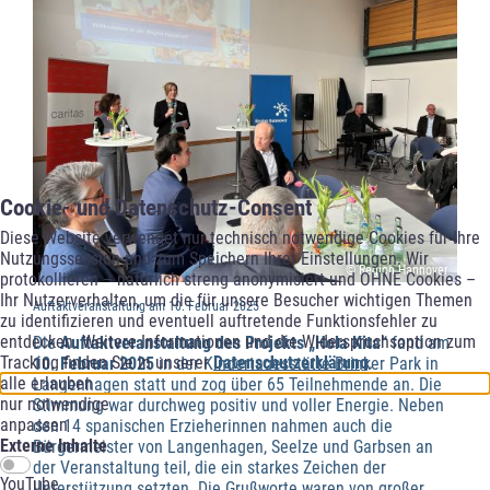
Cookie- und Datenschutz-Consent
Diese Website verwendet nur technisch notwendige Cookies für Ihre
Nutzungssession und zum Speichern Ihrer Einstellungen. Wir
© Region Hannover
protokollieren – natürlich streng anonymisiert und OHNE Cookies –
Ihr Nutzerverhalten, um die für unsere Besucher wichtigen Themen
Auftaktveranstaltung am 10. Februar 2025
zu identifizieren und eventuell auftretende Funktionsfehler zu
entdecken. Weitere Informationen und die Widerspruchsoption zum
Die
Auftaktveranstaltung des Projekts „Hola Kita“
fand am
Tracking finden Sie in unserer
Datenschutzerklärung
.
10. Februar 2025
in der Kindertagesstätte Brinker Park in
alle erlauben
Langenhagen statt und zog über 65 Teilnehmende an. Die
nur notwendige
Stimmung war durchweg positiv und voller Energie. Neben
anpassen
den 14 spanischen Erzieherinnen nahmen auch die
Externe Inhalte
Bürgermeister von Langenhagen, Seelze und Garbsen an
der Veranstaltung teil, die ein starkes Zeichen der
YouTube
Unterstützung setzten. Die Grußworte waren von großer