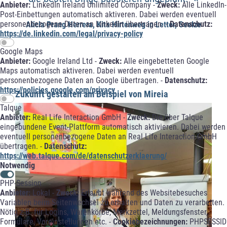
Anbieter:
LinkedIn Ireland Unlimited Company -
Zweck:
Alle LinkedIn-
Post-Einbettungen automatisch aktiveren. Dabei werden eventuell
personenbezogene Daten an LinkedIn übertragen. -
Datenschutz:
Alicia Prang Herrera, Kita Hirtenweg in Letter, Seelze
https://de.linkedin.com/legal/privacy-policy
Google Maps
Anbieter:
Google Ireland Ltd -
Zweck:
Alle eingebetteten Google
Maps automatisch aktiveren. Dabei werden eventuell
personenbezogene Daten an Google übertragen. -
Datenschutz:
https://policies.google.com/privacy
Zukunft gestalten am Beispiel von Mireia
Talque
Anbieter:
Real Life Interaction GmbH -
Zweck:
Die über Talque
eingebundene Event-Plattform automatisch aktivieren. Dabei werden
eventuell personenbezogene Daten an Real Life Interaction GmbH
übertragen. -
Datenschutz:
https://web.talque.com/de/datenschutzerklaerung/
Notwendig
PHP-Session
Anbieter:
Lokal -
Zweck:
Erlaubt während des Websitebesuches
Variablen beim Seitenwechsel zu erhalten und Daten zu verarbeiten.
Nötig z.B. für Logins, Warenkörbe, Merkzettel, Meldungsfenster,
Formulare, Voreinstellungen etc. -
Cookiebezeichnungen:
PHPSESSID