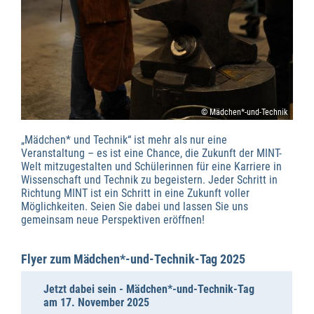
© Mädchen*-und-Technik
„Mädchen* und Technik“ ist mehr als nur eine
Veranstaltung – es ist eine Chance, die Zukunft der MINT-
Welt mitzugestalten und Schülerinnen für eine Karriere in
Wissenschaft und Technik zu begeistern. Jeder Schritt in
Richtung MINT ist ein Schritt in eine Zukunft voller
Möglichkeiten. Seien Sie dabei und lassen Sie uns
gemeinsam neue Perspektiven eröffnen!
Flyer zum Mädchen*-und-Technik-Tag 2025
Jetzt dabei sein - Mädchen*-und-Technik-Tag
am 17. November 2025