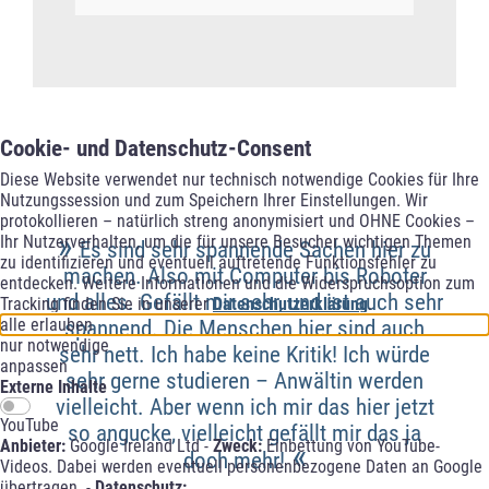
Cookie- und Datenschutz-Consent
Diese Website verwendet nur technisch notwendige Cookies für Ihre
Nutzungssession und zum Speichern Ihrer Einstellungen. Wir
protokollieren – natürlich streng anonymisiert und OHNE Cookies –
»
Ihr Nutzerverhalten, um die für unsere Besucher wichtigen Themen
Es sind sehr spannende Sachen hier zu
zu identifizieren und eventuell auftretende Funktionsfehler zu
machen. Also mit Computer bis Roboter
entdecken. Weitere Informationen und die Widerspruchsoption zum
und alles. Gefällt mir sehr, und ist auch sehr
Tracking finden Sie in unserer
Datenschutzerklärung
.
alle erlauben
spannend. Die Menschen hier sind auch
nur notwendige
sehr nett. Ich habe keine Kritik! Ich würde
anpassen
sehr gerne studieren – Anwältin werden
Externe Inhalte
vielleicht. Aber wenn ich mir das hier jetzt
YouTube
so angucke, vielleicht gefällt mir das ja
Anbieter:
Google Ireland Ltd -
Zweck:
Einbettung von YouTube-
«
doch mehr!
Videos. Dabei werden eventuell personenbezogene Daten an Google
übertragen. -
Datenschutz: