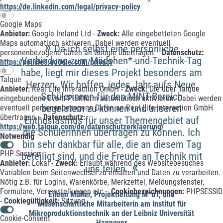
https://de.linkedin.com/legal/privacy-policy
Google Maps
Anbieter:
Google Ireland Ltd -
Zweck:
Alle eingebetteten Google
»
Maps automatisch aktiveren. Dabei werden eventuell
Da ich selbst eine persönliche
personenbezogene Daten an Google übertragen. -
Datenschutz:
Verbindung zum Mädchen*-und-Technik-Tag
https://policies.google.com/privacy
habe, liegt mir dieses Projekt besonders am
Talque
Herzen. Wir hoffen, jedes Jahr aufs Neue,
Anbieter:
Real Life Interaction GmbH -
Zweck:
Die über Talque
Schülerinnen für den MINT-Bereich
eingebundene Event-Plattform automatisch aktivieren. Dabei werden
begeistern zu können und unseren
eventuell personenbezogene Daten an Real Life Interaction GmbH
übertragen. -
Datenschutz:
Enthusiasmus für unser Themengebiet auf
https://web.talque.com/de/datenschutzerklaerung/
die Schülerinnen übertragen zu können. Ich
Notwendig
bin sehr dankbar für alle, die an diesem Tag
PHP-Session
beteiligt sind, und die Freude an Technik mit
«
Anbieter:
Lokal -
Zweck:
Erlaubt während des Websitebesuches
uns teilen.
Variablen beim Seitenwechsel zu erhalten und Daten zu verarbeiten.
Nötig z.B. für Logins, Warenkörbe, Merkzettel, Meldungsfenster,
Formulare, Voreinstellungen etc. -
Cookiebezeichnungen:
PHPSESSID
Eileen Müller, Projektleitung M*uT, und
-
Cookiegültigkeit:
Sitzung
wissenschaftliche Mitarbeiterin am Institut für
Mikroproduktionstechnik an der Leibniz Universität
Cookie-Consent
Hannover