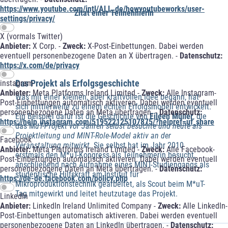
https://www.youtube.com/intl/ALL_de/howyoutubeworks/user-
Zitat einer Teilnehmerin
settings/privacy/
X (vormals Twitter)
Anbieter:
X Corp. -
Zweck:
X-Post-Einbettungen. Dabei werden
eventuell personenbezogene Daten an X übertragen. -
Datenschutz:
https://x.com/de/privacy
Das Projekt als Erfolgsgeschichte
instagram
Anbieter:
Meta Platforms Ireland Limited -
Zweck:
Alle Instagram-
Was mit einer kleinen, aber kraftvollen Idee begann, hat
Post-Einbettungen automatisch aktiveren. Dabei werden eventuell
sich mittlerweile zu einem echten Erfolgsmodell entwickelt.
personenbezogene Daten an Meta übertragen. -
Datenschutz:
Ein Beispiel dafür ist die Geschichte von
Eileen Müller
, die
https://help.instagram.com/519522125107875/?helpref=uf_share
das M
uT-Projekt vor Jahren selbst besuchte und heute als
Projektleitung und MINT-Role-Model aktiv an der
Facebook
Veranstaltung mitwirkt.
Sie selbst hat im Jahr 2010
Anbieter:
Meta Platforms Ireland Limited -
Zweck:
Alle Facebook-
erstmals den M*uT-Kongress als Teilnehmerin besucht,
Post-Einbettungen automatisch aktiveren. Dabei werden eventuell
anschließend nach Aufnahme eines MINT-Studiengangs als
personenbezogene Daten an Meta übertragen. -
Datenschutz:
studentische Hilfskraft am Institut für
https://de-de.facebook.com/policy.php
Mikroproduktionstechnik gearbeitet, als Scout beim M*uT-
Tag mitgewirkt und leitet heutzutage das Projekt.
LinkedIn
Anbieter:
LinkedIn Ireland Unlimited Company -
Zweck:
Alle LinkedIn-
Post-Einbettungen automatisch aktiveren. Dabei werden eventuell
personenbezogene Daten an LinkedIn übertragen. -
Datenschutz: