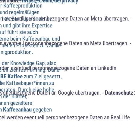
enschutz:
https://x.com/de/privacy
er Kaffeeproduktion
 und regelmäßigen
n eventuell personenbezogene Daten an Meta übertragen. -
 hält Bartl den direkten
 und gibt ihre Expertise
uf führt sie auch
leme beim Kaffeeanbau und
n eventuell personenbezogene Daten an Meta übertragen. -
i neuen Projekten zu Vanille-
nigproduktion.
t der Knowledge Gap, also
erden eventuell personenbezogene Daten an LinkedIn
 effizientes Farming. Daher
BE Kaffee
zum Ziel gesetzt,
 die Kaffeebauer*innen zu
beraten. Durch eine hohe
ersonenbezogene Daten an Google übertragen. -
Datenschutz:
der Blätter,
nen gezieltere
en Kaffeeanbau
gegeben
bei werden eventuell personenbezogene Daten an Real Life