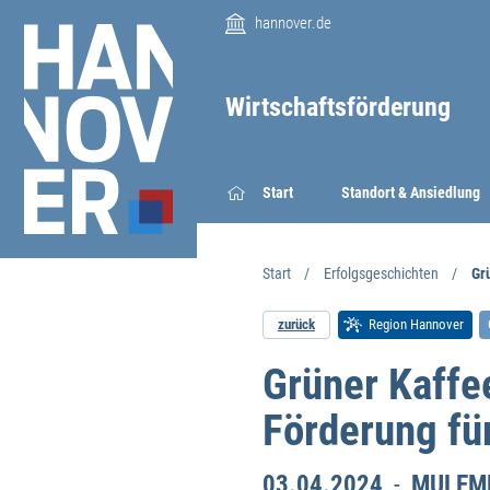
hannover.de
Wirtschaftsförderung
Start
Standort & Ansiedlung
Start
Erfolgsgeschichten
Gr
zurück
Region Hannover
Grüner Kaffe
Förderung fü
03.04.2024
-
MULEMBE