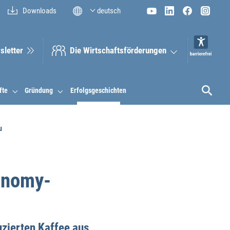
Downloads
deutsch
sletter
Die Wirt­schaftsför­derungen
fte
Gründung
Erfolgsgeschichten
u
conomy-
zierten Kaffee aus,