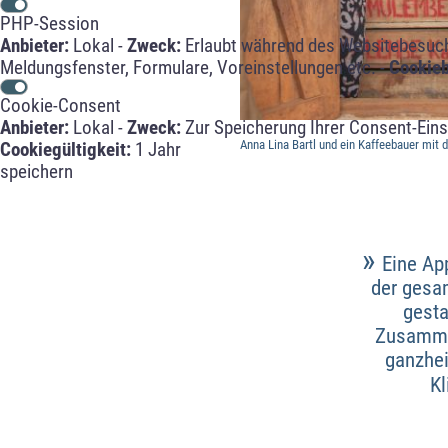
PHP-Session
Anbieter:
Lokal -
Zweck:
Erlaubt während des Websitebesuche
Meldungsfenster, Formulare, Voreinstellungen etc. -
Cookie
Cookie-Consent
Anbieter:
Lokal -
Zweck:
Zur Speicherung Ihrer Consent-Eins
Anna Lina Bartl und ein Kaffeebauer mit 
Cookiegültigkeit:
1 Jahr
speichern
»
Eine Ap
der gesa
gesta
Zusammen
ganzhei
Kl