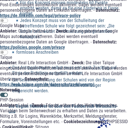
Für das Konzept müssen mindestens 60 Punkte
Post-Einbettungen automatisch aktiveren. Dabei werden eventuell
erreicht werden, damit es für eine Förderung in Frage
personenbezogene Daten an LinkedIn übertragen. -
Datenschutz:
kommt.
https://de.linkedin.com/legal/privacy-policy
Jedes Konzept muss von der Schulleitung der
Google Maps
betreffenden Schule wie folgt gezeichnet sein: „Die
Anbieter:
Google Ireland Ltd -
Zweck:
Alle eingebetteten Google
Schule befürwortet die Umsetzung des genannten
Maps automatisch aktiveren. Dabei werden eventuell
Konzeptes.“
personenbezogene Daten an Google übertragen. -
Datenschutz:
https://policies.google.com/privacy
formloses Anschreiben
Talque
Anbieter:
Real Life Interaction GmbH -
Zweck:
Die über Talque
Das Antragsformular selbst muss erst nach Zuschlag auf
eingebundene Event-Plattform automatisch aktivieren. Dabei werden
Basis der Richtlinie ausgefüllt werden.
eventuell personenbezogene Daten an Real Life Interaction GmbH
übertragen. -
Datenschutz:
Die Selbstverpflichtung der Schulen wird von der Region
https://web.talque.com/de/datenschutzerklaerung/
Hannover eingeholt, muss also nicht vom Träger
Notwendig
eingereicht werden.
PHP-Session
Anbieter:
Lokal -
Zweck:
Erlaubt während des Websitebesuches
Die Region Hannover ist über den Fachbereich Wirtschafts-
Variablen beim Seitenwechsel zu erhalten und Daten zu verarbeiten.
und
Nötig z.B. für Logins, Warenkörbe, Merkzettel, Meldungsfenster,
Formulare, Voreinstellungen etc. -
Cookiebezeichnungen:
PHPSESSID
-
Cookiegültigkeit:
Sitzung