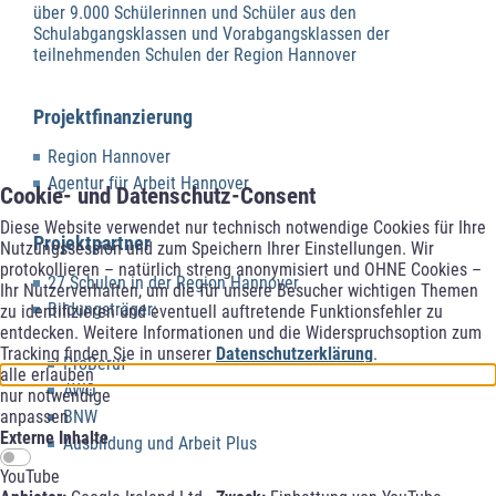
über 9.000 Schülerinnen und Schüler aus den
Schulabgangsklassen und Vorabgangsklassen der
teilnehmenden Schulen der Region Hannover
Projektfinanzierung
Region Hannover
Agentur für Arbeit Hannover
Cookie- und Datenschutz-Consent
Diese Website verwendet nur technisch notwendige Cookies für Ihre
Projektpartner
Nutzungssession und zum Speichern Ihrer Einstellungen. Wir
protokollieren – natürlich streng anonymisiert und OHNE Cookies –
27 Schulen in der Region Hannover
Ihr Nutzerverhalten, um die für unsere Besucher wichtigen Themen
Bildungsträger:
zu identifizieren und eventuell auftretende Funktionsfehler zu
entdecken. Weitere Informationen und die Widerspruchsoption zum
Tracking finden Sie in unserer
Datenschutzerklärung
.
ProBeruf
alle erlauben
AWO
nur notwendige
anpassen
BNW
Externe Inhalte
Ausbildung und Arbeit Plus
YouTube