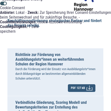
Cookie-Consent
Anbieter:
Lokal -
Zweck:
Zur Speicherung Ihrer Consent-Einstellungen
beim Seitenwechsel und für zukünftige Besuche. -
Beschäftigungsförderung strategischer Partner und fördert
Cookiebezeichnungen:
cookie-id;cookie-einstellung -
das Projekt anteilig.
Cookiegültigkeit:
1 Jahr
speichern
Richtlinie zur Förderung von
Ausbildungslots*innen an weiterführenden
Schulen der Region Hannover
Durch die Förderung wird der Einsatz von Ausbildungslots*innen
durch Bildungsträger an bestimmten allgemeinbildenden
Schulen unterstützt.
PDF 127 kB
Verbindliche Gliederung, Scoring Modell und
Bewertungskriterien zur Erstellung des