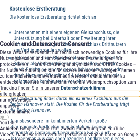
Kostenlose Erstberatung
Die kostenlose Erstberatung richtet sich an
Unternehmen mit einem eigenen Gleisanschluss, die
Unterstützung bei Unterhalt oder Erweiterung ihrer
Cookie- und Datenschutz-Consent
Infrastruktur benötigen oder den Anschluss Drittnutzern
zur Verfügung stellen wollen
Diese Website verwendet nur technisch notwendige Cookies für Ihre
Unternehmen ohne Gleisanschluss, die zukünftig die
Nutzungssession und zum Speichern Ihrer Einstellungen. Wir
Schiene als Verkehrsträger nutzen wollen, entweder
protokollieren – natürlich streng anonymisiert und OHNE Cookies –
durch Errichtung eines eigenen Schienenzugangs oder
Ihr Nutzerverhalten, um die für unsere Besucher wichtigen Themen
durch Nutzung (öffentlicher) Ladestellen/-gleise oder
zu identifizieren und eventuell auftretende Funktionsfehler zu
Anlagen des kombinierten Verkehrs.
entdecken. Weitere Informationen und die Widerspruchsoption zum
Tracking finden Sie in unserer
Datenschutzerklärung
.
alle erlauben
Die Erstberatung findet durch ein externes Fachbüro aus der
nur notwendige
Region Hannover statt. Die Kosten für die Erstberatung trägt
anpassen
die Region Hannover.
Externe Inhalte
Da insbesondere im kombinierten Verkehr große
YouTube
überregionale Verflechtungen bestehen, können in
Anbieter:
Google Ireland Ltd -
Zweck:
Einbettung von YouTube-
begrenztem Umfang und begründeten Fällen auch
Videos. Dabei werden eventuell personenbezogene Daten an Google
Unternehmen aus den angrenzenden Landkreisen dieses