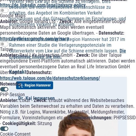
Verkehr vom Lkw auf die Schiene zu verlagern. Dies
https://de.linkedin.com/legal/privacy-policy
bedeutet, die noch vorhandenen Gleisanschlüsse zu
erhalten, das Angebot im Kombinierten Verkehr
Google Maps
auszubauen und das Güteraufkommen im Einzelwagen- und
Anbieter:
Google Ireland Ltd -
Zweck:
Alle eingebetteten Google
kombinierten Verkehr zu erhöhen.
Maps automatisch aktiveren. Dabei werden eventuell
personenbezogene Daten an Google übertragen. -
Datenschutz:
https://policies.google.com/privacy
Die Wirtschaftsförderung der Region Hannover hat 2017 im
Rahmen einer Studie die Verlagerungspotenziale im
Talque
Güterverkehr vom Lkw auf die Schiene ermitteln lassen.
Die
Anbieter:
Real Life Interaction GmbH -
Zweck:
Die über Talque
Ergebnisse finden Sie hier
.
eingebundene Event-Plattform automatisch aktivieren. Dabei werden
eventuell personenbezogene Daten an Real Life Interaction GmbH
Kontakt
übertragen. -
Datenschutz:
https://web.talque.com/de/datenschutzerklaerung/
Notwendig
Region Hannover
PHP-Session
Dr. Kai Ingwersen
Anbieter:
Lokal -
Zweck:
Erlaubt während des Websitebesuches
Variablen beim Seitenwechsel zu erhalten und Daten zu verarbeiten.
Nötig z.B. für Logins, Warenkörbe, Merkzettel, Meldungsfenster,
Formulare, Voreinstellungen etc. -
Cookiebezeichnungen:
PHPSESSID
-
Cookiegültigkeit:
Sitzung
Cookie-Consent