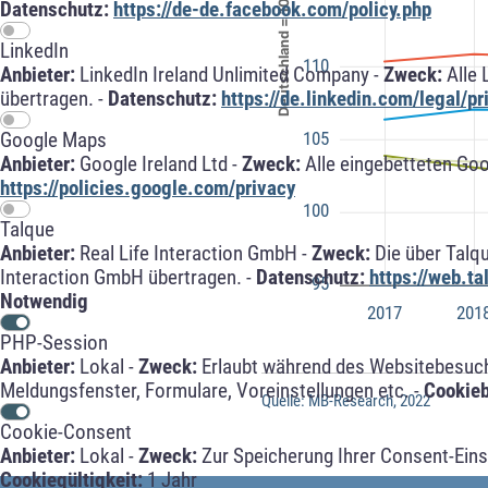
Deutschland = 100
Datenschutz:
https://de-de.facebook.com/policy.php
LinkedIn
110
Anbieter:
LinkedIn Ireland Unlimited Company -
Zweck:
Alle 
übertragen. -
Datenschutz:
https://de.linkedin.com/legal/pr
105
Google Maps
Anbieter:
Google Ireland Ltd -
Zweck:
Alle eingebetteten Go
https://policies.google.com/privacy
100
Talque
Anbieter:
Real Life Interaction GmbH -
Zweck:
Die über Talq
Interaction GmbH übertragen. -
Datenschutz:
https://web.t
95
Notwendig
2017
201
PHP-Session
Anbieter:
Lokal -
Zweck:
Erlaubt während des Websitebesuche
Meldungsfenster, Formulare, Voreinstellungen etc. -
Cookie
Quelle: MB-Research, 2022
Cookie-Consent
Anbieter:
Lokal -
Zweck:
Zur Speicherung Ihrer Consent-Eins
Cookiegültigkeit:
1 Jahr