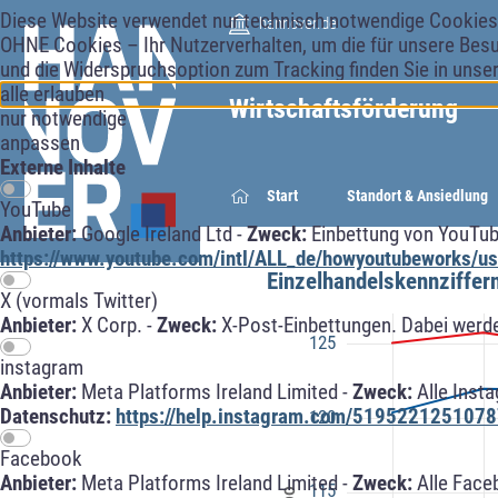
Diese Website verwendet nur technisch notwendige Cookies f
hannover.de
OHNE Cookies – Ihr Nutzerverhalten, um die für unsere Besu
und die Widerspruchsoption zum Tracking finden Sie in unse
alle erlauben
Wirtschaftsförderung
nur notwendige
anpassen
Externe Inhalte
Start
Standort & Ansiedlung
YouTube
Anbieter:
Google Ireland Ltd -
Zweck:
Einbettung von YouTub
https://www.youtube.com/intl/ALL_de/howyoutubeworks/use
Einzelhandelskennziffer
X (vormals Twitter)
Anbieter:
X Corp. -
Zweck:
X-Post-Einbettungen. Dabei werde
125
instagram
Anbieter:
Meta Platforms Ireland Limited -
Zweck:
Alle Inst
Datenschutz:
https://help.instagram.com/5195221251078
120
Facebook
Anbieter:
Meta Platforms Ireland Limited -
Zweck:
Alle Face
115