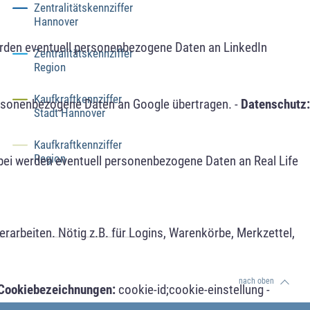
Zentralitätskennziffer
Hannover
erden eventuell personenbezogene Daten an LinkedIn
Zentralitätskennziffer
Region
Kaufkraftkennziffer
ersonenbezogene Daten an Google übertragen. -
Datenschutz:
Stadt Hannover
Kaufkraftkennziffer
Region
bei werden eventuell personenbezogene Daten an Real Life
arbeiten. Nötig z.B. für Logins, Warenkörbe, Merkzettel,
nach oben
Cookiebezeichnungen:
cookie-id;cookie-einstellung -