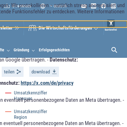
en. Wir protokollieren – natürlich streng anonymisiert und
Downloads
deutsch
etende Funktionsfehler zu entdecken. Weitere Informationen
sletter
Die Wirt­schaftsför­derungen
fte
Gründung
Erfolgsgeschichten
an Google übertragen. -
Datenschutz:
teilen
download
enschutz:
https://x.com/de/privacy
Umsatzkennziffer
Hannover
n eventuell personenbezogene Daten an Meta übertragen. -
Umsatzkennziffer
Region
n eventuell personenbezogene Daten an Meta übertragen. -