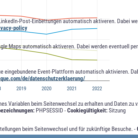
LinkedIn-Post-Einbettungen automatisch aktiveren. Dabei w
ivacy-policy
ogle Maps automatisch aktiveren. Dabei werden eventuell p
ue eingebundene Event-Plattform automatisch aktivieren. Da
alque.com/de/datenschutzerklaerung/
8
2019
2020
2021
2022
s Variablen beim Seitenwechsel zu erhalten und Daten zu ver
bezeichnungen:
PHPSESSID -
Cookiegültigkeit:
Sitzung
tellungen beim Seitenwechsel und für zukünftige Besuche. -