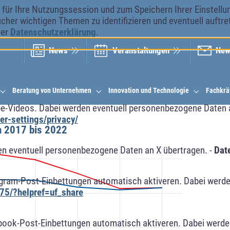
ür Ihre Nutzungssession und zum Speichern Ihrer Einstellung
cher wichtigen Themen zu identifizieren und eventuell auftr
rer
Datenschutzerklärung
.
News
Veranstal­tungen
New
Beratung von Unternehmen
Innovation und Technologie
Fachkrä
e-Videos. Dabei werden eventuell personenbezogene Daten 
r-settings/privacy/
n 2017 bis 2022
n eventuell personenbezogene Daten an X übertragen. -
Dat
agram-Post-Einbettungen automatisch aktiveren. Dabei werde
75/?helpref=uf_share
book-Post-Einbettungen automatisch aktiveren. Dabei werde