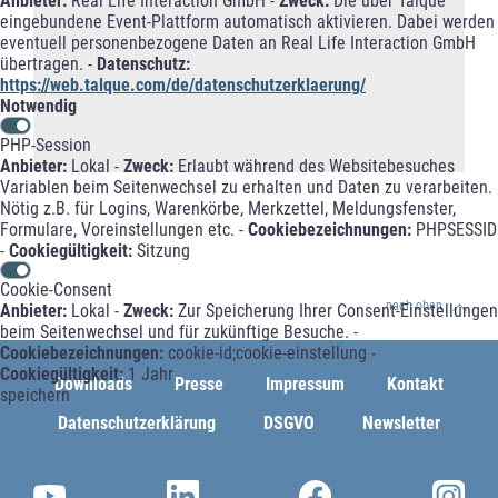
Anbieter:
Real Life Interaction GmbH -
Zweck:
Die über Talque
eingebundene Event-Plattform automatisch aktivieren. Dabei werden
eventuell personenbezogene Daten an Real Life Interaction GmbH
übertragen. -
Datenschutz:
https://web.talque.com/de/datenschutzerklaerung/
Notwendig
PHP-Session
Anbieter:
Lokal -
Zweck:
Erlaubt während des Websitebesuches
Variablen beim Seitenwechsel zu erhalten und Daten zu verarbeiten.
Nötig z.B. für Logins, Warenkörbe, Merkzettel, Meldungsfenster,
Formulare, Voreinstellungen etc. -
Cookiebezeichnungen:
PHPSESSID
-
Cookiegültigkeit:
Sitzung
Cookie-Consent
nach oben
Anbieter:
Lokal -
Zweck:
Zur Speicherung Ihrer Consent-Einstellungen
beim Seitenwechsel und für zukünftige Besuche. -
Cookiebezeichnungen:
cookie-id;cookie-einstellung -
Cookiegültigkeit:
1 Jahr
Downloads
Presse
Impressum
Kontakt
speichern
Datenschutzerklärung
DSGVO
Newsletter