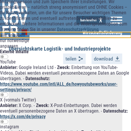
Nutzungssession und zum Speichern Ihrer Einstellungen. Wir
protokollieren – natürlich streng anonymisiert und OHNE Cookies –
Ihr Nutzerverhalten, um die für unsere Besucher wichtigen Themen
zu identifizieren und eventuell auftretende Funktionsfehler zu
entdecken. Weitere Informationen und die Widerspruchsoption zum
Tracking finden Sie in unserer
Datenschutzerklärung
.
Wirtschaftsförderung
alle erlauben
nur notwendige
anpassen
Übersichtskarte Logistik- und Industrieprojekte
Externe Inhalte
teilen
download
YouTube
Anbieter:
Google Ireland Ltd -
Zweck:
Einbettung von YouTube-
Videos. Dabei werden eventuell personenbezogene Daten an Google
übertragen. -
Datenschutz:
https://www.youtube.com/intl/ALL_de/howyoutubeworks/user-
settings/privacy/
X (vormals Twitter)
Anbieter:
X Corp. -
Zweck:
X-Post-Einbettungen. Dabei werden
eventuell personenbezogene Daten an X übertragen. -
Datenschutz:
https://x.com/de/privacy
instagram