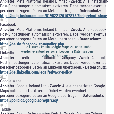
Anbieter:
Meta Platforms Ireland Limited -
Zweck:
Alle Instagram-
Post-Einbettungen automatisch aktiveren. Dabei werden eventuell
personenbezogene Daten an Meta übertragen. -
Datenschutz:
https://help.instagram.com/519522125107875/?helpref=uf_share
Facebook
Anbieter:
Meta Platforms Ireland Limited -
Zweck:
Alle Facebook-
Post-Einbettungen automatisch aktiveren. Dabei werden eventuell
personenbezogene Daten an Meta übertragen. -
Datenschutz:
https://de-de.facebook.com/policy.php
Bitte klicken Sie, um
Google Maps
zu laden. Dabei
werden eventuell personenbezogene Daten an den
LinkedIn
Anbieter übertragen.
Anbieter:
LinkedIn Ireland Unlimited Company -
Zweck:
Alle LinkedIn-
Post-Einbettungen automatisch aktiveren. Dabei werden eventuell
personenbezogene Daten an LinkedIn übertragen. -
Datenschutz:
https://de.linkedin.com/legal/privacy-policy
Google Maps
Anbieter:
Google Ireland Ltd -
Zweck:
Alle eingebetteten Google
Maps automatisch aktiveren. Dabei werden eventuell
personenbezogene Daten an Google übertragen. -
Datenschutz:
https://policies.google.com/privacy
Talque