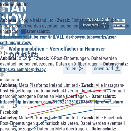
Externe Inhalte
YouTube
Wirtschaftsförderung
Anbieter:
Google Ireland Ltd -
Zweck:
Einbettung von YouTube-
Videos. Dabei werden eventuell personenbezogene Daten an Google
übertragen. -
Datenschutz:
https://www.youtube.com/intl/ALL_de/howyoutubeworks/user-
settings/privacy/
Wohnimmobilien – Vervielfacher in Hannover
X (vormals Twitter)
2017 bis 2022
Anbieter:
X Corp. -
Zweck:
X-Post-Einbettungen. Dabei werden
eventuell personenbezogene Daten an X übertragen. -
Datenschutz:
teilen
download
https://x.com/de/privacy
instagram
Anbieter:
Meta Platforms Ireland Limited -
Zweck:
Alle Instagram-
34
Post-Einbettungen automatisch aktiveren. Dabei werden eventuell
32
personenbezogene Daten an Meta übertragen. -
Datenschutz:
30
https://help.instagram.com/519522125107875/?helpref=uf_share
28
26
Facebook
Anbieter:
Meta Platforms Ireland Limited -
Zweck:
Alle Facebook-
24
Post-Einbettungen automatisch aktiveren. Dabei werden eventuell
22
personenbezogene Daten an Meta übertragen. -
Datenschutz:
20