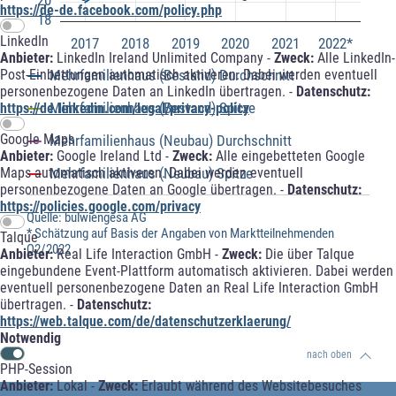
https://de-de.facebook.com/policy.php
18
LinkedIn
2017
2018
2019
2020
2021
2022*
Anbieter:
LinkedIn Ireland Unlimited Company -
Zweck:
Alle LinkedIn-
Mehrfamilienhaus (Bestand) Durchschnitt
Post-Einbettungen automatisch aktiveren. Dabei werden eventuell
personenbezogene Daten an LinkedIn übertragen. -
Datenschutz:
Mehrfamilienhaus (Bestand) Spitze
https://de.linkedin.com/legal/privacy-policy
Google Maps
Mehrfamilienhaus (Neubau) Durchschnitt
Anbieter:
Google Ireland Ltd -
Zweck:
Alle eingebetteten Google
Mehrfamilienhaus (Neubau) Spitze
Maps automatisch aktiveren. Dabei werden eventuell
personenbezogene Daten an Google übertragen. -
Datenschutz:
https://policies.google.com/privacy
Quelle: bulwiengesa AG
* Schätzung auf Basis der Angaben von Marktteilnehmenden
Talque
Q2/2022
Anbieter:
Real Life Interaction GmbH -
Zweck:
Die über Talque
eingebundene Event-Plattform automatisch aktivieren. Dabei werden
eventuell personenbezogene Daten an Real Life Interaction GmbH
übertragen. -
Datenschutz:
https://web.talque.com/de/datenschutzerklaerung/
Notwendig
nach oben
PHP-Session
Anbieter:
Lokal -
Zweck:
Erlaubt während des Websitebesuches