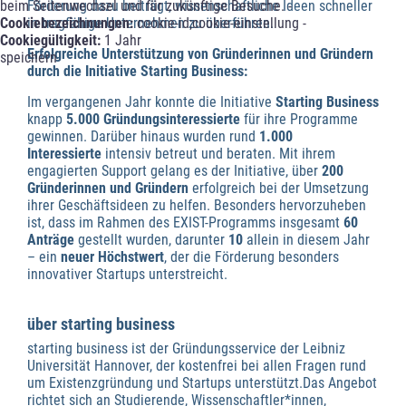
Förderung dazu beiträgt, wissenschaftliche Ideen schneller
beim Seitenwechsel und für zukünftige Besuche. -
in tragfähige Unternehmen zu überführen.
Cookiebezeichnungen:
cookie-id;cookie-einstellung -
Cookiegültigkeit:
1 Jahr
Erfolgreiche Unterstützung von Gründerinnen und Gründern
speichern
durch die Initiative Starting Business:
Im vergangenen Jahr konnte die Initiative
Starting Business
knapp
5.000 Gründungsinteressierte
für ihre Programme
gewinnen. Darüber hinaus wurden rund
1.000
Interessierte
intensiv betreut und beraten. Mit ihrem
engagierten Support gelang es der Initiative, über
200
Gründerinnen und Gründern
erfolgreich bei der Umsetzung
ihrer Geschäftsideen zu helfen. Besonders hervorzuheben
ist, dass im Rahmen des EXIST-Programms insgesamt
60
Anträge
gestellt wurden, darunter
10
allein in diesem Jahr
– ein
neuer Höchstwert
, der die Förderung besonders
innovativer Startups unterstreicht.
über starting business
starting business ist der Gründungsservice der Leibniz
Universität Hannover, der kostenfrei bei allen Fragen rund
um Existenzgründung und Startups unterstützt.Das Angebot
richtet sich an Studierende, Wissenschaftler*innen,