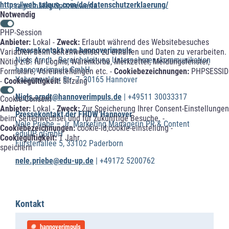
https://web.talque.com/de/datenschutzerklaerung/
regelmäßig Spitzenwerte.
Notwendig
PHP-Session
Anbieter:
Lokal -
Zweck:
Erlaubt während des Websitebesuches
Pressekontakt von hannoverimpuls
Variablen beim Seitenwechsel zu erhalten und Daten zu verarbeiten.
Niels Arndt - Bereichsleitung Unternehmenskommunikation
Nötig z.B. für Logins, Warenkörbe, Merkzettel, Meldungsfenster,
hannoverimpuls GmbH
Formulare, Voreinstellungen etc. -
Cookiebezeichnungen:
PHPSESSID
Vahrenwalder Str. 7, 30165 Hannover
-
Cookiegültigkeit:
Sitzung
Niels.arndt@hannoverimpuls.de
| +49511 30033317
Cookie-Consent
Anbieter:
Lokal -
Zweck:
Zur Speicherung Ihrer Consent-Einstellungen
Pressekontakt der FHDW Hannover
beim Seitenwechsel und für zukünftige Besuche. -
Nele Priebe – Jr. Marketing Managerin PR & Content
Cookiebezeichnungen:
cookie-id;cookie-einstellung -
eduUP gGmbH
Cookiegültigkeit:
1 Jahr
Fürstenallee 5, 33102 Paderborn
speichern
nele.priebe@edu-up.de
| +49172 5200762
Kontakt
hannoverimpuls