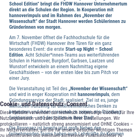
School Edition“ bringt die FHDW Hannover Unternehmertum
direkt an die Schulen der Region. In Kooperation mit
hannoverimpuls und im Rahmen des „November der
Wissenschaft“ der Stadt Hannover werden Schülerinnen zu
Gründerinnen von morgen.
Am 7. November öffnet die Fachhochschule für die
Wirtschaft (FHDW) Hannover ihre Türen für ein ganz
besonderes Event: die erste
Start-up Night – School
Edition
. Acht Schüler*innen-Teams aus weiterführenden
Schulen in Hannover, Burgdorf, Garbsen, Laatzen und
Wunstorf entwickeln an einem Nachmittag eigene
Geschäftsideen – von der ersten Idee bis zum Pitch vor
einer Jury.
Die Veranstaltung ist Teil des
„November der Wissenschaft“
und wird in enger Kooperation mit
hannoverimpuls
, dem
Gründungsservice der Stadt, realisiert. Ziel ist es, junge
Cookie- und Datenschutz-Consent
Menschen frühzeitig für unternehmerisches Denken zu
begeistern und ihnen praxisnah zu zeigen, wie Gründung
Diese Website verwendet nur technisch notwendige Cookies für Ihre
funktioniert – und das mitten in ihrer Stadt.
Nutzungssession und zum Speichern Ihrer Einstellungen. Wir
protokollieren – natürlich streng anonymisiert und OHNE Cookies –
Die Resonanz ist bereits jetzt groß: Neben den
Ihr Nutzerverhalten, um die für unsere Besucher wichtigen Themen
teilnehmenden Teams haben auch Lehrkräfte ihr Kommen
zu identifizieren und eventuell auftretende Funktionsfehler zu