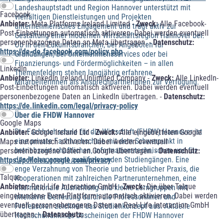
Landeshauptstadt und Region Hannover unterstützt mit
Facebook
vielfältigen Dienstleistungen und Projekten
Anbieter:
Meta Platforms Ireland Limited -
Zweck:
Alle Facebook-
unternehmerisches Engagement und trägt aktiv zur
Post-Einbettungen automatisch aktiveren. Dabei werden eventuell
Gestaltung einer modernen Wirtschaftsregion Hannover bei.
personenbezogene Daten an Meta übertragen. -
Datenschutz:
Ob in den Zukunftsbranchen, bei Angeboten für
https://de-de.facebook.com/policy.php
Gründungen, bei Unternehmensservices oder bei
Finanzierungs- und Fördermöglichkeiten – in allen
LinkedIn
Themenfeldern stehen langjährig erfahrene
Anbieter:
LinkedIn Ireland Unlimited Company -
Zweck:
Alle LinkedIn-
Mitarbeiterinnen als Ansprechpartnerinnen zur Verfügung.
Post-Einbettungen automatisch aktiveren. Dabei werden eventuell
personenbezogene Daten an LinkedIn übertragen. -
Datenschutz:
https://de.linkedin.com/legal/privacy-policy
Über die FHDW Hannover
Google Maps
Die Fachhochschule für die Wirtschaft (FHDW) Hannover ist
Anbieter:
Google Ireland Ltd -
Zweck:
Alle eingebetteten Google
eine private Fachhochschule mit dem Schwerpunkt in
Maps automatisch aktiveren. Dabei werden eventuell
betriebswirtschaftlichen, informationstechnischen und für
personenbezogene Daten an Google übertragen. -
Datenschutz:
das Management qualifizierenden Studiengängen. Eine
https://policies.google.com/privacy
enge Verzahnung von Theorie und betrieblicher Praxis, die
Talque
Kooperationen mit zahlreichen Partnerunternehmen, eine
Anbieter:
Real Life Interaction GmbH -
Zweck:
Die über Talque
internationale Ausrichtung und kleine Lerngruppen mit
eingebundene Event-Plattform automatisch aktivieren. Dabei werden
intensiver Betreuung durch die Professorinnen und
eventuell personenbezogene Daten an Real Life Interaction GmbH
Professoren zeichnen das Studienkonzept aus. Aktuelle
übertragen. -
Datenschutz:
Hochschulrankings bescheinigen der FHDW Hannover