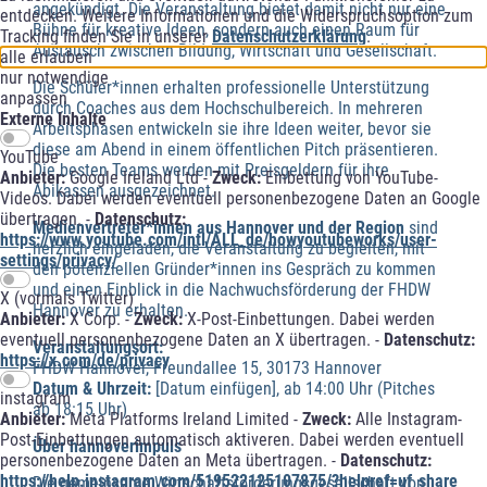
angekündigt. Die Veranstaltung bietet damit nicht nur eine
entdecken. Weitere Informationen und die Widerspruchsoption zum
Bühne für kreative Ideen, sondern auch einen Raum für
Tracking finden Sie in unserer
Datenschutzerklärung
.
Austausch zwischen Bildung, Wirtschaft und Gesellschaft.
alle erlauben
nur notwendige
Die Schüler*innen erhalten professionelle Unterstützung
anpassen
durch Coaches aus dem Hochschulbereich. In mehreren
Externe Inhalte
Arbeitsphasen entwickeln sie ihre Ideen weiter, bevor sie
diese am Abend in einem öffentlichen Pitch präsentieren.
YouTube
Die besten Teams werden mit Preisgeldern für ihre
Anbieter:
Google Ireland Ltd -
Zweck:
Einbettung von YouTube-
Abikassen ausgezeichnet.
Videos. Dabei werden eventuell personenbezogene Daten an Google
übertragen. -
Datenschutz:
Medienvertreter*innen aus Hannover und der Region
sind
https://www.youtube.com/intl/ALL_de/howyoutubeworks/user-
herzlich eingeladen, die Veranstaltung zu begleiten, mit
settings/privacy/
den potenziellen Gründer*innen ins Gespräch zu kommen
und einen Einblick in die Nachwuchsförderung der FHDW
X (vormals Twitter)
Hannover zu erhalten.
Anbieter:
X Corp. -
Zweck:
X-Post-Einbettungen. Dabei werden
eventuell personenbezogene Daten an X übertragen. -
Datenschutz:
Veranstaltungsort:
https://x.com/de/privacy
FHDW Hannover, Freundallee 15, 30173 Hannover
Datum & Uhrzeit:
[Datum einfügen], ab 14:00 Uhr (Pitches
instagram
ab 18:15 Uhr)
Anbieter:
Meta Platforms Ireland Limited -
Zweck:
Alle Instagram-
Post-Einbettungen automatisch aktiveren. Dabei werden eventuell
Über hannoverimpuls
personenbezogene Daten an Meta übertragen. -
Datenschutz:
https://help.instagram.com/519522125107875/?helpref=uf_share
Die gemeinsame Wirtschaftsförderungsgesellschaft von