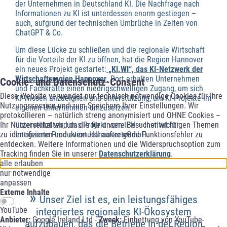
der Unternehmen in Deutschland KI. Die Nachfrage nach
Informationen zu KI ist unterdessen enorm gestiegen –
auch, aufgrund der technischen Umbrüche in Zeiten von
ChatGPT & Co.
Um diese Lücke zu schließen und die regionale Wirtschaft
für die Vorteile der KI zu öffnen, hat die Region Hannover
ein neues Projekt gestartet:
„KI.WI“, das KI-Netzwerk der
Wirtschaftsregion Hannover
. Dort erhalten Unternehmen
Cookie- und Datenschutz-Consent
und Fachkräfte einen niedrigschwelligen Zugang, um sich
Diese Website verwendet nur technisch notwendige Cookies für Ihre
KI-Wissen anzueignen und Unterstützung, um KI-Projekte im
Nutzungssession und zum Speichern Ihrer Einstellungen. Wir
eigenen Unternehmen umzusetzen.
protokollieren – natürlich streng anonymisiert und OHNE Cookies –
Unterstützt wird das Projekt vom IPH – Institut für
Ihr Nutzerverhalten, um die für unsere Besucher wichtigen Themen
Integrierte Produktion Hannover gGmbH.
zu identifizieren und eventuell auftretende Funktionsfehler zu
entdecken. Weitere Informationen und die Widerspruchsoption zum
Tracking finden Sie in unserer
Datenschutzerklärung
.
alle erlauben
nur notwendige
anpassen
Externe Inhalte
»
Unser Ziel ist es, ein leistungsfähiges
YouTube
integriertes regionales KI-Ökosystem
Anbieter:
Google Ireland Ltd -
Zweck:
Einbettung von YouTube-
aufzubauen, das die Betriebe in der Region