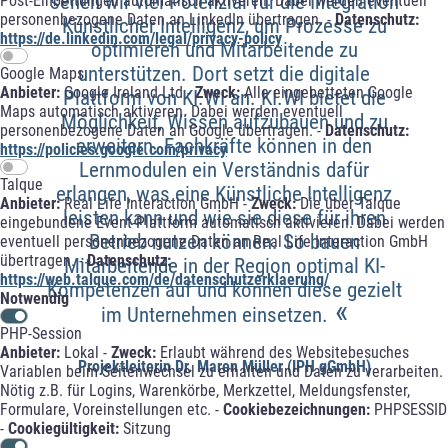
sehen wir viel Potenzial für die Integration
Post-Einbettungen automatisch aktiveren. Dabei werden eventuell
personenbezogene Daten an LinkedIn übertragen. -
Datenschutz:
Künstlicher Intelligenz, um Prozesse zu
https://de.linkedin.com/legal/privacy-policy
optimieren und Mitarbeitende zu
unterstützen. Dort setzt die digitale
Google Maps
Anbieter:
Google Ireland Ltd -
Zweck:
Alle eingebetteten Google
Plattform von KI.WI an. KI.WI bietet die
Maps automatisch aktiveren. Dabei werden eventuell
Möglichkeit, Wissen aufzubauen und zu
personenbezogene Daten an Google übertragen. -
Datenschutz:
erweitern. Fachkräfte können in den
https://policies.google.com/privacy
Lernmodulen ein Verständnis dafür
Talque
erlangen, was eine Künstliche Intelligenz
Anbieter:
Real Life Interaction GmbH -
Zweck:
Die über Talque
leisten kann und wie sie diese für ihren
eingebundene Event-Plattform automatisch aktivieren. Dabei werden
Betrieb nutzen können. So bauen
eventuell personenbezogene Daten an Real Life Interaction GmbH
übertragen. -
Datenschutz:
Mitarbeitende in der Region optimal KI-
https://web.talque.com/de/datenschutzerklaerung/
Kompetenzen auf und können diese gezielt
Notwendig
«
im Unternehmen einsetzen.
PHP-Session
Anbieter:
Lokal -
Zweck:
Erlaubt während des Websitebesuches
Projektleiterin Dr. Maren Müller (IPH gGmbH)
Variablen beim Seitenwechsel zu erhalten und Daten zu verarbeiten.
Nötig z.B. für Logins, Warenkörbe, Merkzettel, Meldungsfenster,
Formulare, Voreinstellungen etc. -
Cookiebezeichnungen:
PHPSESSID
-
Cookiegültigkeit:
Sitzung