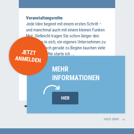
Veranstaltungsreihe
Jede Idee beginnt mit einem ersten Schritt –
und manchmal auch mit einem kleinen Funken
Mut. Vielleicht tragen Sie schon länger den
Gedanken in sich, ein eigenes Unternehmen zu
gründen. Doch gerade zu Beginn tauchen viele
JETZT
Fragen auf: Wie starte ich ...
ANMELDEN
MEHR
Wann?
INFORMATIONEN
12.08.2026 von 10:00 bis 11:30
HIER
nach oben