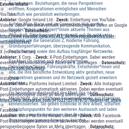
Beziehungen. Beziehungen, die neue Perspektiven
Externe Inhalte
eröffnen, Kooperationen ermöglichen und Menschen
YouTube
beruflich wie persönlich weiterbringen.
Anbieter:
Google Ireland Ltd -
Zweck:
Einbettung von YouTube-
Auf der Main Stage und im Connection Hub greifen
Videos. Dabei werden eventuell personenbezogene Daten an Google
Speaker*innen
und Expert
*
innen aktuelle Themen aus
übertragen. -
Datenschutz:
Wirtschaft, Gründung und Arbeitswelt auf. Es geht unter
https://www.youtube.com/intl/ALL_de/howyoutubeworks/user-
anderem um die Generation Z, moderne Führung,
settings/privacy/
Gründungserfahrungen, überzeugende Kommunikation,
Positionierung sowie den Aufbau tragfähiger Netzwerke.
X (vormals Twitter)
Anbieter:
X Corp. -
Zweck:
X-Post-Einbettungen. Dabei werden
Das Meet Up richtet sich an Gründer*innen
,
eventuell personenbezogene Daten an X übertragen. -
Datenschutz:
Unternehmer
*
innen, Führungskräfte, Entscheider*innen und
https://x.com/de/privacy
alle, die ihre berufliche Entwicklung aktiv gestalten, neue
Perspektiven gewinnen und ihr Netzwerk gezielt erweitern
instagram
möchten.
Anbieter:
Meta Platforms Ireland Limited -
Zweck:
Alle Instagram-
Post-Einbettungen automatisch aktiveren. Dabei werden eventuell
Ein besonderer Bestandteil des Meet Ups ist die
personenbezogene Daten an Meta übertragen. -
Datenschutz:
Möglichkeit, die vielfältigen Frauennetzwerke aus Hannover
https://help.instagram.com/519522125107875/?helpref=uf_share
kennenzulernen. Sie geben Einblicke in ihre Arbeit, schaffen
Anknüpfungspunkte für den weiteren Austausch und laden
Facebook
dazu ein, neue Verbindungen über Branchen- und
Anbieter:
Meta Platforms Ireland Limited -
Zweck:
Alle Facebook-
Organisationsgrenzen hinweg zu knüpfen.
Post-Einbettungen automatisch aktiveren. Dabei werden eventuell
personenbezogene Daten an Meta übertragen. -
Datenschutz: