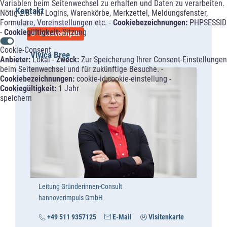
Variablen beim Seitenwechsel zu erhalten und Daten zu verarbeiten.
Kontakt
Nötig z.B. für Logins, Warenkörbe, Merkzettel, Meldungsfenster,
Formulare, Voreinstellungen etc. -
Cookiebezeichnungen:
PHPSESSID
-
Cookiegültigkeit:
Sitzung
hannoverimpuls
Cookie-Consent
Vivica Bree
Anbieter:
Lokal -
Zweck:
Zur Speicherung Ihrer Consent-Einstellungen
beim Seitenwechsel und für zukünftige Besuche. -
Cookiebezeichnungen:
cookie-id;cookie-einstellung -
Cookiegültigkeit:
1 Jahr
speichern
Leitung Gründerinnen-Consult
hannoverimpuls GmbH
+49 511 9357125
E-Mail
Visitenkarte