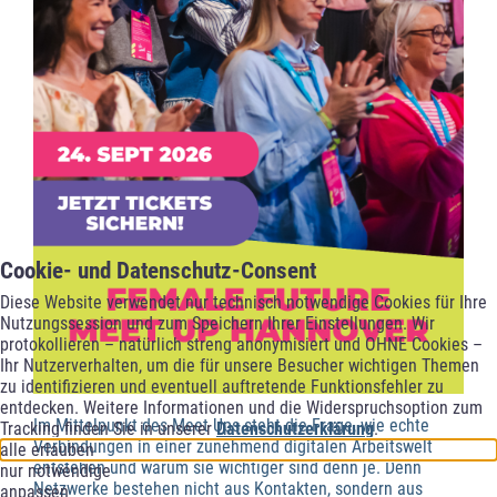
Cookie- und Datenschutz-Consent
Diese Website verwendet nur technisch notwendige Cookies für Ihre
Nutzungssession und zum Speichern Ihrer Einstellungen. Wir
protokollieren – natürlich streng anonymisiert und OHNE Cookies –
Ihr Nutzerverhalten, um die für unsere Besucher wichtigen Themen
zu identifizieren und eventuell auftretende Funktionsfehler zu
entdecken. Weitere Informationen und die Widerspruchsoption zum
Im Mittelpunkt des Meet Ups steht die Frage, wie echte
Tracking finden Sie in unserer
Datenschutzerklärung
.
Verbindungen in einer zunehmend digitalen Arbeitswelt
alle erlauben
entstehen und warum sie wichtiger sind denn je. Denn
nur notwendige
Netzwerke bestehen nicht aus Kontakten, sondern aus
anpassen