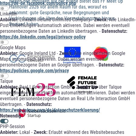
Neben den Impulsen auf der Bühne bietet das FF Meet Up
https://de-de.facebook.com/policy.php
Hannover 2026 vor allem Raum für das, worauf es
ankommt: gute Gespräche, neue Begegnungen und
LinkedIn
Verbindungen, die über den Veranstaltungstag hinaus
Anbieter:
LinkedIn Ireland Unlimited Company -
Zweck:
Alle LinkedIn-
Bestand haben.
Post-Einbettungen automatisch aktiveren. Dabei werden eventuell
personenbezogene Daten an LinkedIn übertragen. -
Datenschutz:
https://de.linkedin.com/legal/privacy-policy
Google Maps
Anbieter:
Google Ireland Ltd -
Zweck:
Alle eingebetteten Google
Maps automatisch aktiveren. Dabei werden eventuell
personenbezogene Daten an Google übertragen. -
Datenschutz:
https://policies.google.com/privacy
Talque
Anbieter:
Real Life Interaction GmbH -
Zweck:
Die über Talque
eingebundene Event-Plattform automatisch aktivieren. Dabei werden
eventuell personenbezogene Daten an Real Life Interaction GmbH
übertragen. -
Datenschutz:
https://web.talque.com/de/datenschutzerklaerung/
Notwendig
PHP-Session
Anbieter:
Lokal -
Zweck:
Erlaubt während des Websitebesuches