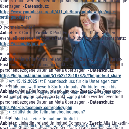
Videos. Dabei werden eventuell personenbezogene Daten an Google
übertragen. -
Datenschutz:
https://www.youtube.com/intl/ALL_de/howyoutubeworks/user-
settings/privacy/
X (vormals Twitter)
Anbieter:
X Corp. -
Zweck:
X-Post-Einbettungen. Dabei werden
eventuell personenbezogene Daten an X übertragen. -
Datenschutz:
https://x.com/de/privacy
instagram
Anbieter:
Meta Platforms Ireland Limited -
Zweck:
Alle Instagram-
Post-Einbettungen automatisch aktiveren. Dabei werden eventuell
personenbezogene Daten an Meta übertragen. -
Datenschutz:
https://help.instagram.com/519522125107875/?helpref=uf_share
Am
15.12.2025
ist Einsendeschluss für die Unterlagen zum
Facebook
Gründungswettbewerb Startup-Impuls. Wir bieten euch bis
Anbieter:
Meta Platforms Ireland Limited -
Zweck:
Alle Facebook-
dahin an sechs Tagen die Möglichkeit alle eure Fragen rund
Post-Einbettungen automatisch aktiveren. Dabei werden eventuell
um den Wettbewerb zu stellen, wie z.B.:
personenbezogene Daten an Meta übertragen. -
Datenschutz:
https://de-de.facebook.com/policy.php
Erfüllst du die Teilnahmebedingungen?
LinkedIn
Lohnt sich eine Teilnahme für dich?
Anbieter:
LinkedIn Ireland Unlimited Company -
Zweck:
Alle LinkedIn-
Du weißt nicht genau, wie du einen Startup-Impuls-Coach
Post-Einbettungen automatisch aktiveren. Dabei werden eventuell