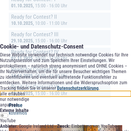
01.10.2025,
15:00 - 16:00 Uhr
Ready for Contest? II
10.10.2025,
10:00 - 11:00 Uhr
Ready for Contest? III
29.10.2025,
15:00 - 16:00 Uhr
Cookie- und Datenschutz-Consent
Ready for Contest? IV
Diese Website verwendet nur technisch notwendige Cookies für Ihre
07.11.2025,
10:00 - 11:00 Uhr
Nutzungssession und zum Speichern Ihrer Einstellungen. Wir
protokollieren – natürlich streng anonymisiert und OHNE Cookies –
Ready for Contest? V
Ihr Nutzerverhalten, um die für unsere Besucher wichtigen Themen
14.11.2025,
10:00 - 11:00 Uhr
zu identifizieren und eventuell auftretende Funktionsfehler zu
entdecken. Weitere Informationen und die Widerspruchsoption zum
Ready for Contest? VI
Tracking finden Sie in unserer
Datenschutzerklärung
.
19.11.2025,
15:00 - 16:00 Uhr
alle erlauben
nur notwendige
anpassen
Preise
Externe Inhalte
kostenlos
YouTube
Anbieter:
Google Ireland Ltd -
Zweck:
Einbettung von YouTube-