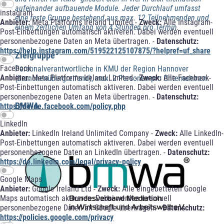
aufeinander aufbauende Module. Jeder Durchlauf umfasst
instagram
eine feste Gruppe bestehend aus max. 12 Teilnehmenden und
Anbieter:
Meta Platforms Ireland Limited -
Zweck:
Alle Instagram-
einem zeitlichen Umfang von 4 Stunden pro Termin.
Post-Einbettungen automatisch aktiveren. Dabei werden eventuell
personenbezogene Daten an Meta übertragen. -
Datenschutz:
https://help.instagram.com/519522125107875/?helpref=uf_share
Zielgruppe
Facebook
Personalverantwortliche in KMU der Region Hannover
Anbieter:
Meta Platforms Ireland Limited -
Zweck:
Alle Facebook-
(branchenübergreifend), max. 2 Personen pro Unternehmen.
Post-Einbettungen automatisch aktiveren. Dabei werden eventuell
personenbezogene Daten an Meta übertragen. -
Datenschutz:
BMWA
https://de-de.facebook.com/policy.php
LinkedIn
Anbieter:
LinkedIn Ireland Unlimited Company -
Zweck:
Alle LinkedIn-
Post-Einbettungen automatisch aktiveren. Dabei werden eventuell
personenbezogene Daten an LinkedIn übertragen. -
Datenschutz:
https://de.linkedin.com/legal/privacy-policy
Google Maps
Anbieter:
Google Ireland Ltd -
Zweck:
Alle eingebetteten Google
Maps automatisch aktiveren. Dabei werden eventuell
personenbezogene Daten an Google übertragen. -
Datenschutz:
https://policies.google.com/privacy