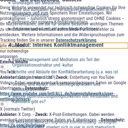
Grundlagen der Mediation
Diese Website verwendet nur technisch notwendige Cookies für Ihre
Rolle und Aufgaben von Personalverantwortlichen in der
Nutzungssession und zum Speichern Ihrer Einstellungen. Wir
Konfliktbearbeitung
protokollieren – natürlich streng anonymisiert und OHNE Cookies –
Reflexion des eigenen Konfliktverhaltens
Ihr Nutzerverhalten, um die für unsere Besucher wichtigen Themen
Zusammenarbeit mit externen Mediator*innen
zu identifizieren und eventuell auftretende Funktionsfehler zu
entdecken. Weitere Informationen und die Widerspruchsoption zum
Tracking finden Sie in unserer
Datenschutzerklärung
.
4. Modul: Internes Konfliktmanagement
alle erlauben
nur notwendige
anpassen
Konfliktmanagement und Mediation als Teil der
Externe Inhalte
Organisationsstruktur und -kultur
Schritte und Abläufe der Konfliktbearbeitung (u.a. was ist
YouTube
erlaubt und was nicht?)
Anbieter:
Google Ireland Ltd -
Zweck:
Einbettung von YouTube-
Videos. Dabei werden eventuell personenbezogene Daten an Google
Struktur und Ablauf von Konfliktgesprächen und
übertragen. -
Datenschutz:
Konfliktprävention
https://www.youtube.com/intl/ALL_de/howyoutubeworks/user-
Welche Unterstützungsmöglichkeiten von Verbänden und
settings/privacy/
Kammern gibt es?
X (vormals Twitter)
Anbieter:
X Corp. -
Zweck:
X-Post-Einbettungen. Dabei werden
eventuell personenbezogene Daten an X übertragen. -
Datenschutz:
Die Workshop-Reihe „Erfolgreiche Konfliktlösung: Strategien
https://x.com/de/privacy
und Hilfen für KMU“ gliedert sich in vier in sich thematisch