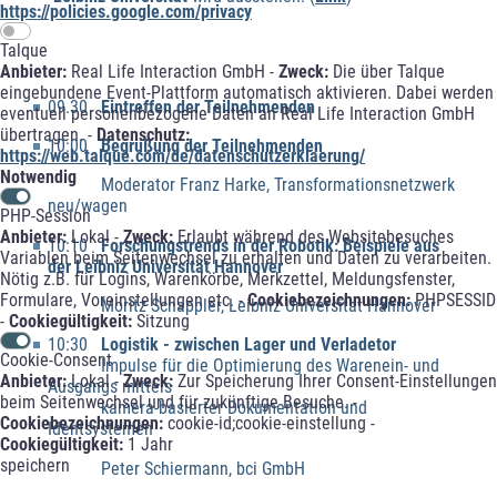
https://policies.google.com/privacy
Talque
Anbieter:
Real Life Interaction GmbH -
Zweck:
Die über Talque
eingebundene Event-Plattform automatisch aktivieren. Dabei werden
09.30
Eintreffen der Teilnehmenden
eventuell personenbezogene Daten an Real Life Interaction GmbH
übertragen. -
Datenschutz:
10:00
Begrüßung der Teilnehmenden
https://web.talque.com/de/datenschutzerklaerung/
Notwendig
Moderator Franz Harke, Transformationsnetzwerk
neu/wagen
PHP-Session
Anbieter:
Lokal -
Zweck:
Erlaubt während des Websitebesuches
10:10
Forschungstrends in der Robotik: Beispiele aus
Variablen beim Seitenwechsel zu erhalten und Daten zu verarbeiten.
der Leibniz Universität Hannover
Nötig z.B. für Logins, Warenkörbe, Merkzettel, Meldungsfenster,
Formulare, Voreinstellungen etc. -
Cookiebezeichnungen:
PHPSESSID
Moritz Schappler, Leibniz Universität Hannover
-
Cookiegültigkeit:
Sitzung
10:30
Logistik - zwischen Lager und Verladetor
Cookie-Consent
Impulse für die Optimierung des Warenein- und
Anbieter:
Lokal -
Zweck:
Zur Speicherung Ihrer Consent-Einstellungen
Ausgangs mittels
beim Seitenwechsel und für zukünftige Besuche. -
kamera-basierter Dokumentation und
Cookiebezeichnungen:
cookie-id;cookie-einstellung -
Identsystemen
Cookiegültigkeit:
1 Jahr
speichern
Peter Schiermann, bci GmbH