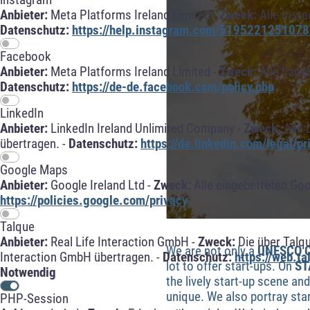
Anbieter:
Meta Platforms Ireland Limited -
Zweck:
Alle Inst
Datenschutz:
https://help.instagram.com/5195221251078
Facebook
Anbieter:
Meta Platforms Ireland Limited -
Zweck:
Alle Face
Datenschutz:
https://de-de.facebook.com/policy.php
LinkedIn
Anbieter:
LinkedIn Ireland Unlimited Company -
Zweck:
Alle 
übertragen. -
Datenschutz:
https://de.linkedin.com/legal/pr
Google Maps
Anbieter:
Google Ireland Ltd -
Zweck:
Alle eingebetteten Go
https://policies.google.com/privacy
Talque
Anbieter:
Real Life Interaction GmbH -
Zweck:
Die über Talq
We are not only a
UNESCO Ci
Interaction GmbH übertragen. -
Datenschutz:
https://web.t
lot to offer start-ups. On
ST
Notwendig
the lively start-up scene 
unique. We also portray sta
PHP-Session