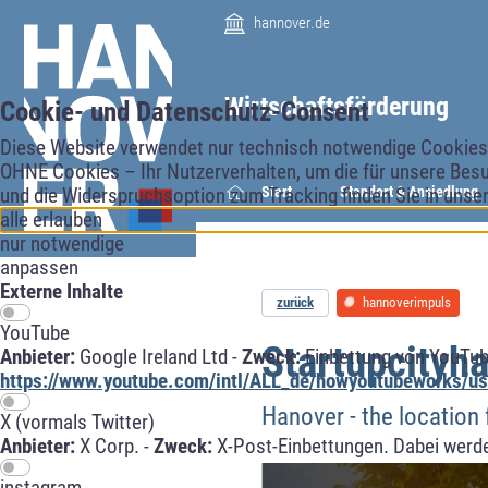
hannover.de
Wirtschaftsförderung
Cookie- und Datenschutz-Consent
Diese Website verwendet nur technisch notwendige Cookies f
OHNE Cookies – Ihr Nutzerverhalten, um die für unsere Besu
Start
Standort & Ansiedlung
und die Widerspruchsoption zum Tracking finden Sie in unse
alle erlauben
nur notwendige
anpassen
Externe Inhalte
zurück
hannoverimpuls
YouTube
Startupcityh
Anbieter:
Google Ireland Ltd -
Zweck:
Einbettung von YouTub
https://www.youtube.com/intl/ALL_de/howyoutubeworks/use
Hanover - the location 
X (vormals Twitter)
Anbieter:
X Corp. -
Zweck:
X-Post-Einbettungen. Dabei werde
instagram