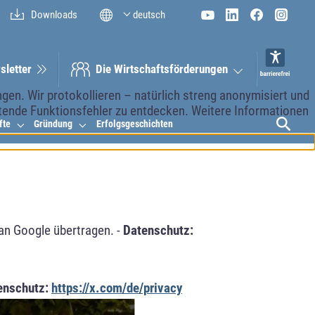
Downloads
deutsch
sletter
Die Wirt­schaftsför­derungen
en. Wir protokollieren – natürlich streng anonymisiert und
etende Funktionsfehler zu entdecken. Weitere Informationen
fte
Gründung
Erfolgsgeschichten
an Google übertragen. -
Datenschutz:
enschutz:
https://x.com/de/privacy