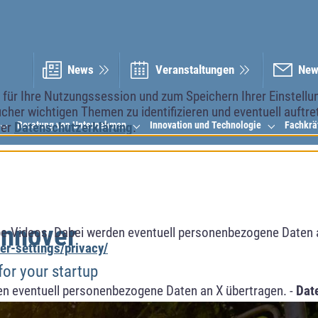
News
Veranstal­tungen
New
ür Ihre Nutzungssession und zum Speichern Ihrer Einstellung
cher wichtigen Themen zu identifizieren und eventuell auftr
Beratung von Unternehmen
Innovation und Technologie
Fachkrä
rer
Datenschutzerklärung
.
annover
e-Videos. Dabei werden eventuell personenbezogene Daten 
r-settings/privacy/
for your startup
n eventuell personenbezogene Daten an X übertragen. -
Dat