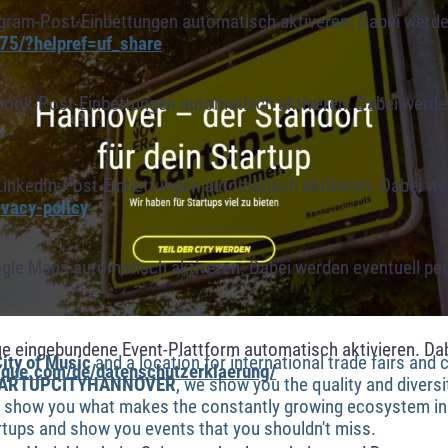
agram-Post-Einbettungen automatisch aktiveren. Dabei werde
75/?helpref=uf_share
book-Post-Einbettungen automatisch aktiveren. Dabei werde
LinkedIn-Post-Einbettungen automatisch aktiveren. Dabei w
ivacy-policy
ogle Maps automatisch aktiveren. Dabei werden eventuell p
ue eingebundene Event-Plattform automatisch aktivieren. Da
ty of Music
and a location for international trade fairs and
alque.com/de/datenschutzerklaerung/
ARTUPCITYHANNOVER
, we show you the quality and diversit
and show you what makes the constantly growing ecosystem i
rtups and show you events that you shouldn't miss.