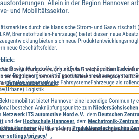
rausforderungen. Allein in der Region Hannover ar
e- und Mobilitätssektor.
tätsmarktes durch die klassische Strom- und Gaswirtschaft (
LKW, Brennstoffzellen-Fahrzeuge) bietet diesen neue Absatz
hrzeugentwicklung bieten sich neue Produktentwicklungsmögl
rn neue Geschäftsfelder.
blick:
se-DesignWerkstoffe, (Hybrid)-Antriebe, SpeicherLadeinfra
ür Ihre Nutzungssession und zum Speichern Ihrer Einstellung
ion am RegelenergiemarktIT-gestützte AbrechnungssystemeS
cher wichtigen Themen zu identifizieren und eventuell auftr
nikation, automatische FahrsystemeFahrzeuge als rollende
rer
Datenschutzerklärung
.
te(Urbane) Logistik
Elektromobilität bietet Hannover eine lebendige Community 
egional bestehen Anknüpfungspunkte zum
Niedersächsischen
m
Netzwerk ITS automotive Nord e.V.
, dem
Deutschen Zentru
ät
und der
Hochschule Hannover
, dem
Mechatronik-Zentrum
duktion Hannover
(IPH) und dem
Produktionstechnischen Ze
e-Videos. Dabei werden eventuell personenbezogene Daten 
r-settings/privacy/