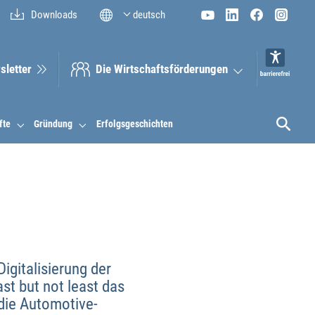
Downloads
deutsch
sletter
Die Wirt­schaftsför­derungen
fte
Gründung
Erfolgsgeschichten
igitalisierung der
t but not least das
die Automotive-