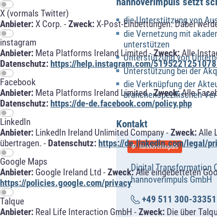
hannoverimpuls setzt s
X (vormals Twitter)
die Unterstützung von Au
Anbieter:
X Corp. -
Zweck:
X-Post-Einbettungen. Dabei werde
die Vernetzung mit akade
instagram
unterstützen
Anbieter:
Meta Platforms Ireland Limited -
Zweck:
Alle Inst
Unterstützung von Unterne
Datenschutz:
https://help.instagram.com/5195221251078
Unterstützung bei der Akq
Facebook
die Verknüpfung der Akte
Anbieter:
Meta Platforms Ireland Limited -
Zweck:
Alle Face
branchenspezifischen Ve
Datenschutz:
https://de-de.facebook.com/policy.php
LinkedIn
Kontakt
Anbieter:
LinkedIn Ireland Unlimited Company -
Zweck:
Alle 
übertragen. -
Datenschutz:
https://de.linkedin.com/legal/pr
hannoverimpuls
Google Maps
Digital Transformation O
Anbieter:
Google Ireland Ltd -
Zweck:
Alle eingebetteten Go
hannoverimpuls GmbH
https://policies.google.com/privacy
+49 511 300-33351
Talque
Anbieter:
Real Life Interaction GmbH -
Zweck:
Die über Talq