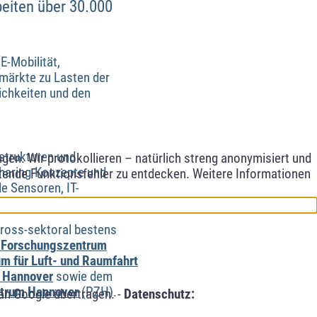
beiten über 30.000
E-Mobilität,
märkte zu Lasten der
ichkeiten und den
strukturen und
en. Wir protokollieren – natürlich streng anonymisiert und
haring-Konzepte und
etende Funktionsfehler zu entdecken. Weitere Informationen
 Sensoren, IT-
cross-sektoral bestens
 Forschungszentrum
m für Luft- und Raumfahrt
 Hannover
sowie dem
ntrum Hannover
(PZH).
an Google übertragen. -
Datenschutz: