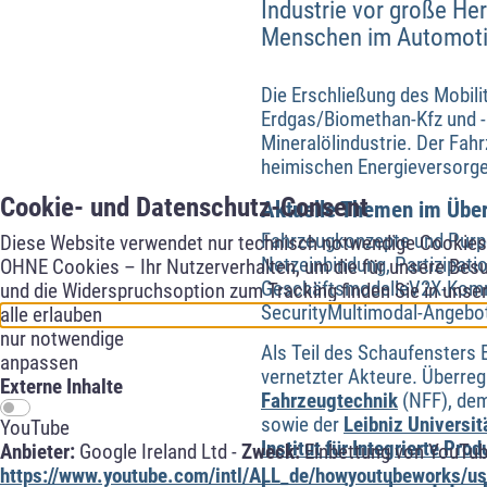
Industrie vor große He
Menschen im Automotiv
Die Erschließung des Mobili
Erdgas/Biomethan-Kfz und -
Mineralölindustrie. Der Fa
heimischen Energieversorge
Cookie- und Datenschutz-Consent
Aktuelle Themen im Über
Fahrzeugkonzepte und Purpo
Diese Website verwendet nur technisch notwendige Cookies f
Netzeinbindung, Partizipat
OHNE Cookies – Ihr Nutzerverhalten, um die für unsere Besu
GeschäftsmodelleV2X-Kommu
und die Widerspruchsoption zum Tracking finden Sie in unse
SecurityMultimodal-Angebo
alle erlauben
nur notwendige
Als Teil des Schaufensters 
anpassen
vernetzter Akteure. Überr
Externe Inhalte
Fahrzeugtechnik
(NFF), de
sowie der
Leibniz Universit
YouTube
Institut für Integrierte Pro
Anbieter:
Google Ireland Ltd -
Zweck:
Einbettung von YouTub
https://www.youtube.com/intl/ALL_de/howyoutubeworks/use