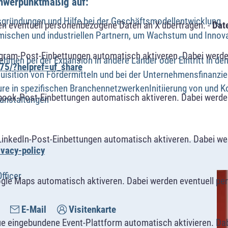
chwerpunktmäßig auf:
sgründungen und Hilfe bei der Geschäftsmodellentwicklung
n eventuell personenbezogene Daten an X übertragen. -
Dat
mischen und industriellen Partnern, um Wachstum und Innov
agram-Post-Einbettungen automatisch aktiveren. Dabei werde
hmen bei der Expansion in andere Länder oder Eintritt in d
75/?helpref=uf_share
uisition von Fördermitteln und bei der Unternehmensfinanzi
ure in spezifischen BranchennetzwerkenInitiierung von und K
book-Post-Einbettungen automatisch aktiveren. Dabei werde
ranstaltungen
LinkedIn-Post-Einbettungen automatisch aktiveren. Dabei w
ivacy-policy
fficer
ogle Maps automatisch aktiveren. Dabei werden eventuell p
E-Mail
Visitenkarte
ue eingebundene Event-Plattform automatisch aktivieren. Da