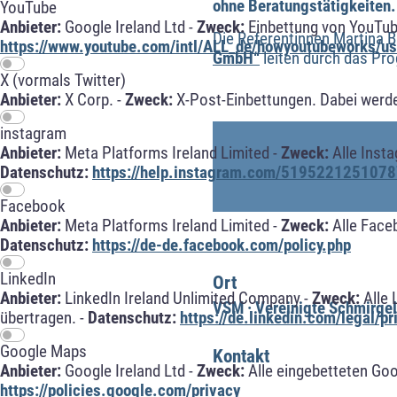
ohne Beratungstätigkeiten.
YouTube
Anbieter:
Google Ireland Ltd -
Zweck:
Einbettung von YouTub
Die Referentinnen Martina 
https://www.youtube.com/intl/ALL_de/howyoutubeworks/use
GmbH“
leiten durch das Pr
X (vormals Twitter)
Anbieter:
X Corp. -
Zweck:
X-Post-Einbettungen. Dabei werde
instagram
Anbieter:
Meta Platforms Ireland Limited -
Zweck:
Alle Inst
Datenschutz:
https://help.instagram.com/5195221251078
Facebook
Anbieter:
Meta Platforms Ireland Limited -
Zweck:
Alle Face
Datenschutz:
https://de-de.facebook.com/policy.php
LinkedIn
Ort
Anbieter:
LinkedIn Ireland Unlimited Company -
Zweck:
Alle 
VSM · Vereinigte Schmirge
übertragen. -
Datenschutz:
https://de.linkedin.com/legal/pr
Google Maps
Kontakt
Anbieter:
Google Ireland Ltd -
Zweck:
Alle eingebetteten Go
https://policies.google.com/privacy