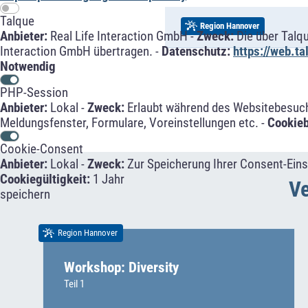
Talque
Region Hannover
Anbieter:
Real Life Interaction GmbH -
Zweck:
Die über Talq
Interaction GmbH übertragen. -
Datenschutz:
https://web.t
Notwendig
PHP-Session
Anbieter:
Lokal -
Zweck:
Erlaubt während des Websitebesuche
Meldungsfenster, Formulare, Voreinstellungen etc. -
Cookie
Cookie-Consent
Anbieter:
Lokal -
Zweck:
Zur Speicherung Ihrer Consent-Eins
Cookiegültigkeit:
1 Jahr
Ve
speichern
Region Hannover
Workshop: Diversity
Teil 1