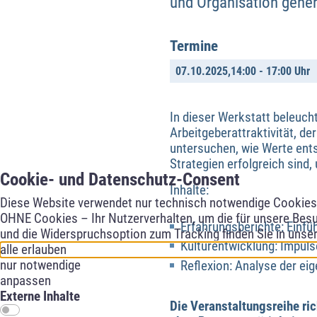
und Organisation gener
Termine
07.10.2025,
14:00 - 17:00 Uhr
In dieser Werkstatt beleuch
Arbeitgeberattraktivität, d
untersuchen, wie Werte ent
Strategien erfolgreich sind,
Cookie- und Datenschutz-Consent
Inhalte:
Diese Website verwendet nur technisch notwendige Cookies f
OHNE Cookies – Ihr Nutzerverhalten, um die für unsere Besu
Erfahrungsberichte: Einf
und die Widerspruchsoption zum Tracking finden Sie in unse
Kulturentwicklung: Impul
alle erlauben
nur notwendige
Reflexion: Analyse der ei
anpassen
Externe Inhalte
Die Veranstaltungsreihe ri