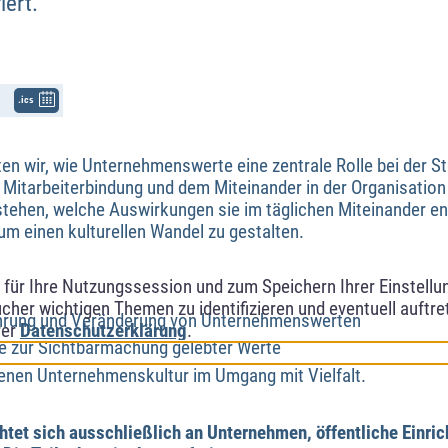
iert.
.ics
ten wir, wie Unternehmenswerte eine zentrale Rolle bei der S
er Mitarbeiterbindung und dem Miteinander in der Organisation
stehen, welche Auswirkungen sie im täglichen Miteinander e
 um einen kulturellen Wandel zu gestalten.
ür Ihre Nutzungssession und zum Speichern Ihrer Einstellung
cher wichtigen Themen zu identifizieren und eventuell auftr
ührung und Veränderung von Unternehmenswerten
rer
Datenschutzerklärung
.
se zur Sichtbarmachung gelebter Werte
genen Unternehmenskultur im Umgang mit Vielfalt.
chtet sich ausschließlich an Unternehmen, öffentliche Einri