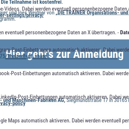
Die Teilnahme ist kostenfrei
.
e-Videos. Dabei werden eventuell personenbezogene Daten 
Baier und Ines Weidner von
„DIE TRAINER Organisations- und
r-settings/privacy/
ogramm.
n eventuell personenbezogene Daten an X übertragen. -
Dat
agram-Post-Einbettungen automatisch aktiveren. Dabei werde
Hier geht's zur Anmeldung
75/?helpref=uf_share
book-Post-Einbettungen automatisch aktiveren. Dabei werde
LinkedIn-Post-Einbettungen automatisch aktiveren. Dabei w
l- und Maschinen-Fabriken AG,
Siegmundstraße 17 in 30165
ivacy-policy
ogle Maps automatisch aktiveren. Dabei werden eventuell p