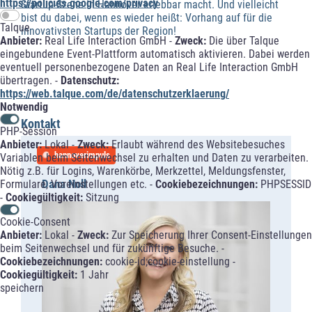
https://policies.google.com/privacy
Startup-Szene in Hannover erlebbar macht. Und vielleicht
bist du dabei, wenn es wieder heißt: Vorhang auf für die
Talque
innovativsten Startups der Region!
Anbieter:
Real Life Interaction GmbH -
Zweck:
Die über Talque
eingebundene Event-Plattform automatisch aktivieren. Dabei werden
eventuell personenbezogene Daten an Real Life Interaction GmbH
übertragen. -
Datenschutz:
https://web.talque.com/de/datenschutzerklaerung/
Notwendig
Kontakt
PHP-Session
Anbieter:
Lokal -
Zweck:
Erlaubt während des Websitebesuches
hannoverimpuls
Variablen beim Seitenwechsel zu erhalten und Daten zu verarbeiten.
Nötig z.B. für Logins, Warenkörbe, Merkzettel, Meldungsfenster,
Dana Noll
Formulare, Voreinstellungen etc. -
Cookiebezeichnungen:
PHPSESSID
-
Cookiegültigkeit:
Sitzung
Cookie-Consent
Anbieter:
Lokal -
Zweck:
Zur Speicherung Ihrer Consent-Einstellungen
beim Seitenwechsel und für zukünftige Besuche. -
Cookiebezeichnungen:
cookie-id;cookie-einstellung -
Cookiegültigkeit:
1 Jahr
speichern