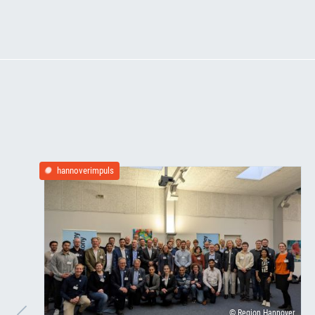
hannoverimpuls
© Region Hannover