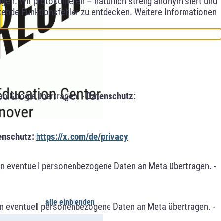
en. Wir protokollieren – natürlich streng anonymisiert und
etende Funktionsfehler zu entdecken. Weitere Informationen
an Google übertragen. -
Datenschutz:
enschutz:
https://x.com/de/privacy
n eventuell personenbezogene Daten an Meta übertragen. -
alle einblenden
n eventuell personenbezogene Daten an Meta übertragen. -