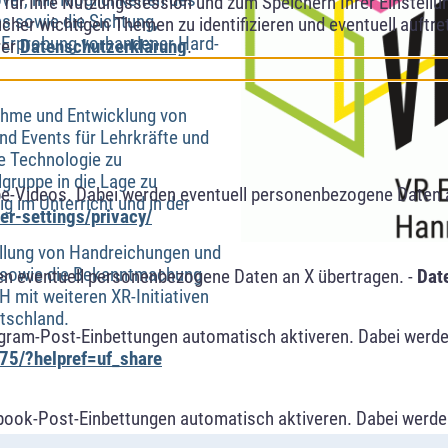
ver, mit Möglichkeiten des
ür Ihre Nutzungssession und zum Speichern Ihrer Einstellung
s sowie die Sichtung,
cher wichtigen Themen zu identifizieren und eventuell auftr
e Erprobung vorhandener Hard-
rer
Datenschutzerklärung
.
ahme und Entwicklung von
nd Events für Lehrkräfte und
ie Technologie zu
elgruppe in die Lage zu
e-Videos. Dabei werden eventuell personenbezogene Daten 
g im Unterricht und in der
r-settings/privacy/
ellung von Handreichungen und
n sowie die Bekanntmachung
n eventuell personenbezogene Daten an X übertragen. -
Dat
 mit weiteren XR-Initiativen
tschland.
agram-Post-Einbettungen automatisch aktiveren. Dabei werde
75/?helpref=uf_share
book-Post-Einbettungen automatisch aktiveren. Dabei werde