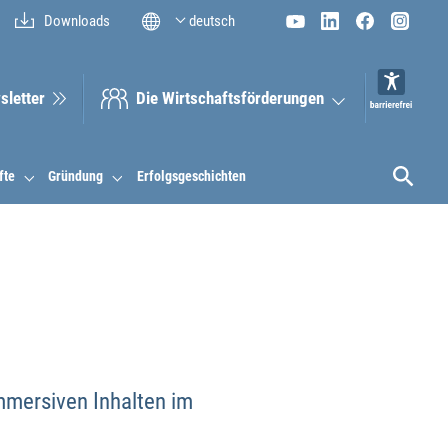
Downloads
deutsch
sletter
Die Wirt­schaftsför­derungen
fte
Gründung
Erfolgsgeschichten
mmersiven Inhalten im