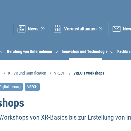
News
Veranstal­tungen
New
Beratung von Unternehmen
Innovation und Technologie
Fachkrä
e
KI, VR und Gamification
VRECH
VRECH Workshops
Digitalisierung
VRECH
shops
Workshops von XR-Basics bis zur Erstellung von i