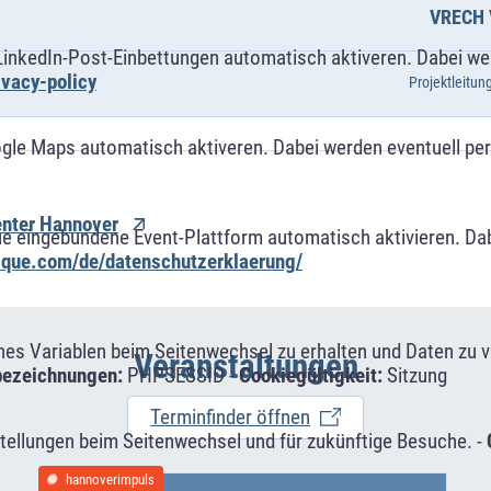
VRECH 
LinkedIn-Post-Einbettungen automatisch aktiveren. Dabei w
ivacy-policy
Projektleitun
ogle Maps automatisch aktiveren. Dabei werden eventuell p
Center Hannover
ue eingebundene Event-Plattform automatisch aktivieren. Da
alque.com/de/datenschutzerklaerung/
s Variablen beim Seitenwechsel zu erhalten und Daten zu ver
Veranstaltungen
bezeichnungen:
PHPSESSID -
Cookiegültigkeit:
Sitzung
Terminfinder öffnen
tellungen beim Seitenwechsel und für zukünftige Besuche. -
hannoverimpuls