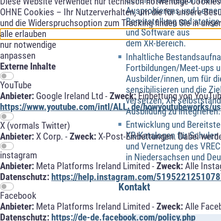
Schulen der Region Hanno
Diese Website verwendet nur technisch notwendige Cookies f
Ausprobierens und Lernen
OHNE Cookies – Ihr Nutzerverhalten, um die für unsere Besu
Bereitstellung und stetig
und die Widerspruchsoption zum Tracking finden Sie in unse
und Software aus
alle erlauben
dem XR-Bereich.
nur notwendige
anpassen
Inhaltliche Bestandsaufn
Externe Inhalte
Fortbildungen/Meet-ups u
Ausbilder/innen, um für d
YouTube
sensibilisieren und die Zi
Anbieter:
Google Ireland Ltd -
Zweck:
Einbettung von YouTub
versetzen, XR selbstständi
https://www.youtube.com/intl/ALL_de/howyoutubeworks/use
Ausbildung zu integrieren.
Entwicklung und Bereitst
X (vormals Twitter)
XR-Katalogen für Schule
Anbieter:
X Corp. -
Zweck:
X-Post-Einbettungen. Dabei werde
und Vernetzung des VRECH
instagram
in Niedersachsen und Deu
Anbieter:
Meta Platforms Ireland Limited -
Zweck:
Alle Inst
Datenschutz:
https://help.instagram.com/5195221251078
Kontakt
Facebook
Anbieter:
Meta Platforms Ireland Limited -
Zweck:
Alle Face
Datenschutz:
https://de-de.facebook.com/policy.php