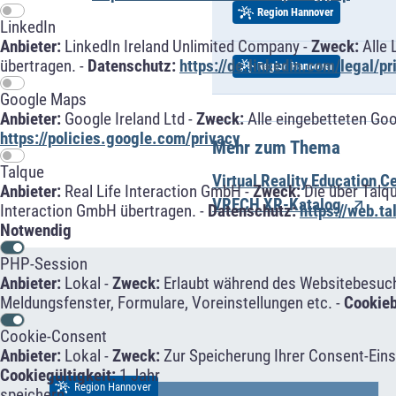
Region Hannover
LinkedIn
Anbieter:
LinkedIn Ireland Unlimited Company -
Zweck:
Alle 
übertragen. -
Datenschutz:
https://de.linkedin.com/legal/pr
Region Hannover
Google Maps
Anbieter:
Google Ireland Ltd -
Zweck:
Alle eingebetteten Go
https://policies.google.com/privacy
Mehr zum Thema
Talque
Virtual Reality Education 
Anbieter:
Real Life Interaction GmbH -
Zweck:
Die über Talq
VRECH XR-Katalog
Interaction GmbH übertragen. -
Datenschutz:
https://web.t
Notwendig
PHP-Session
Anbieter:
Lokal -
Zweck:
Erlaubt während des Websitebesuche
Meldungsfenster, Formulare, Voreinstellungen etc. -
Cookie
Cookie-Consent
Anbieter:
Lokal -
Zweck:
Zur Speicherung Ihrer Consent-Eins
Cookiegültigkeit:
1 Jahr
Region Hannover
speichern