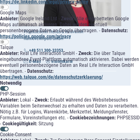
https://de.linkedin.com/legal/privacy-policy
Google Maps
Anbieter:
Google Ireland Ltd -
Zweck:
Alle eingebetteten Google
Maps automatisch aktiveren. Dabei werden eventuell
personenbezogene Daten an Google übertragen. -
Datenschutz:
Projektleiterin Trends & Innovation
https://policies.google.com/privacy
hannoverimpuls GmbH
Talque
+49 511 300-33353
Anbieter:
Real Life Interaction GmbH -
Zweck:
Die über Talque
eingebundene Event-Plattform automatisch aktivieren. Dabei werden
E-Mail
Visitenkarte
eventuell personenbezogene Daten an Real Life Interaction GmbH
übertragen. -
Datenschutz:
https://web.talque.com/de/datenschutzerklaerung/
Notwendig
PHP-Session
Anbieter:
Lokal -
Zweck:
Erlaubt während des Websitebesuches
Variablen beim Seitenwechsel zu erhalten und Daten zu verarbeiten.
Nötig z.B. für Logins, Warenkörbe, Merkzettel, Meldungsfenster,
Formulare, Voreinstellungen etc. -
Cookiebezeichnungen:
PHPSESSID
-
Cookiegültigkeit:
Sitzung
Cookie-Consent