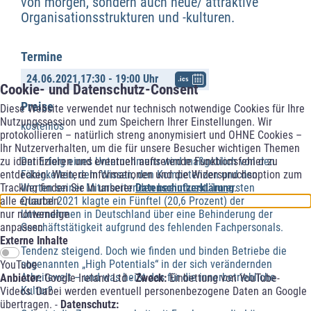
von morgen, sondern auch neue/ attraktive
Organisationsstrukturen und -kulturen.
Termine
24.06.2021,
17:30 - 19:00 Uhr
.ics
Cookie- und Datenschutz-Consent
Preise
Diese Website verwendet nur technisch notwendige Cookies für Ihre
Nutzungssession und zum Speichern Ihrer Einstellungen. Wir
kostenlos
protokollieren – natürlich streng anonymisiert und OHNE Cookies –
Ihr Nutzerverhalten, um die für unsere Besucher wichtigen Themen
Der Erfolg eines Unternehmens wird maßgeblich von den
zu identifizieren und eventuell auftretende Funktionsfehler zu
Fähigkeiten, dem Wissen, den Kompetenzen und den
entdecken. Weitere Informationen und die Widerspruchsoption zum
Werten seiner Mitarbeitenden beeinflusst. Im ersten
Tracking finden Sie in unserer
Datenschutzerklärung
.
Quartal 2021 klagte ein Fünftel (20,6 Prozent) der
alle erlauben
Unternehmen in Deutschland über eine Behinderung der
nur notwendige
Geschäftstätigkeit aufgrund des fehlenden Fachpersonals.
anpassen
Externe Inhalte
Tendenz steigend. Doch wie finden und binden Betriebe die
sogenannten „High Potentials“ in der sich verändernden
YouTube
Arbeitswelt – und was heißt das für die innerbetriebliche
Anbieter:
Google Ireland Ltd -
Zweck:
Einbettung von YouTube-
Kultur?
Videos. Dabei werden eventuell personenbezogene Daten an Google
übertragen. -
Datenschutz: