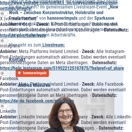
Oder ist die Zusammenarbeit mit Freelancern die Lösung
https://www.youtube.com/intl/ALL_de/howyoutubeworks/user-
für die Zukunft? Im gemeinsamen Livestream-Event
„New
settings/privacy/
Work – Zwischen Konzernstruktur, Holokratie und
Freelancertum“
von
hannoverimpuls
und der
Sparkasse
X (vormals Twitter)
Hannover
diskutieren führende Köpfe aus Forschung und
Anbieter:
X Corp. -
Zweck:
X-Post-Einbettungen. Dabei werden
Wirtschaft über die Herausforderungen für Unternehmen im
eventuell personenbezogene Daten an X übertragen. -
Datenschutz:
Kampf um die besten Arbeitskräfte.
https://x.com/de/privacy
Hier geht es zum
Livestream:
instagram
Anbieter:
Meta Platforms Ireland Limited -
Zweck:
Alle Instagram-
Post-Einbettungen automatisch aktiveren. Dabei werden eventuell
Kontakt
personenbezogene Daten an Meta übertragen. -
Datenschutz:
https://help.instagram.com/519522125107875/?helpref=uf_share
hannoverimpuls
Facebook
Anbieter:
Meta Platforms Ireland Limited -
Zweck:
Alle Facebook-
Andrea Masurek
Post-Einbettungen automatisch aktiveren. Dabei werden eventuell
personenbezogene Daten an Meta übertragen. -
Datenschutz:
https://de-de.facebook.com/policy.php
LinkedIn
Anbieter:
LinkedIn Ireland Unlimited Company -
Zweck:
Alle LinkedIn-
Post-Einbettungen automatisch aktiveren. Dabei werden eventuell
personenbezogene Daten an LinkedIn übertragen. -
Datenschutz: