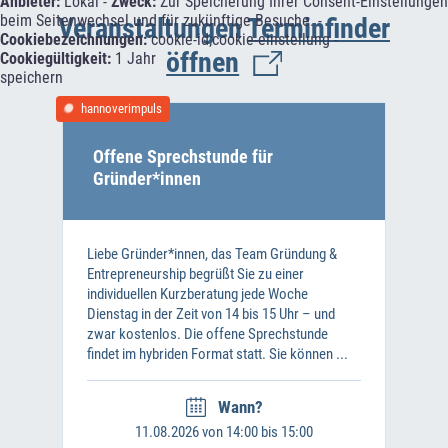
Anbieter:
Lokal -
Zweck:
Zur Speicherung Ihrer Consent-Einstellungen
beim Seitenwechsel und für zukünftige Besuche. -
Veranstaltungen
Terminfinder
Cookiebezeichnungen:
cookie-id;cookie-einstellung -
öffnen
Cookiegültigkeit:
1 Jahr
speichern
hannoverimpuls
Offene Sprechstunde für
Gründer*innen
Liebe Gründer*innen, das Team Gründung &
Entrepreneurship begrüßt Sie zu einer
individuellen Kurzberatung jede Woche
Dienstag in der Zeit von 14 bis 15 Uhr – und
zwar kostenlos. Die offene Sprechstunde
findet im hybriden Format statt. Sie können ...
Wann?
11.08.2026 von 14:00 bis 15:00