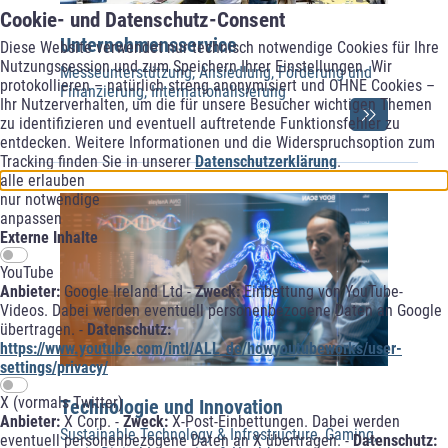
Cookie- und Datenschutz-Consent
Unternehmensservice
Diese Website verwendet nur technisch notwendige Cookies für Ihre
Nutzungssession und zum Speichern Ihrer Einstellungen. Wir
Messeunterstützung, Ansiedlung, Förderung und
protokollieren – natürlich streng anonymisiert und OHNE Cookies –
Finanzierung, Internationalisierung
Ihr Nutzerverhalten, um die für unsere Besucher wichtigen Themen
zu identifizieren und eventuell auftretende Funktionsfehler zu
entdecken. Weitere Informationen und die Widerspruchsoption zum
Tracking finden Sie in unserer
Datenschutzerklärung
.
alle erlauben
nur notwendige
anpassen
Externe Inhalte
YouTube
Anbieter:
Google Ireland Ltd -
Zweck:
Einbettung von YouTube-
Videos. Dabei werden eventuell personenbezogene Daten an Google
übertragen. -
Datenschutz:
https://www.youtube.com/intl/ALL_de/howyoutubeworks/user-
settings/privacy/
X (vormals Twitter)
Technologie und Innovation
Anbieter:
X Corp. -
Zweck:
X-Post-Einbettungen. Dabei werden
Sustainable Technology & Infrastructure, Gaming,
eventuell personenbezogene Daten an X übertragen. -
Datenschutz: