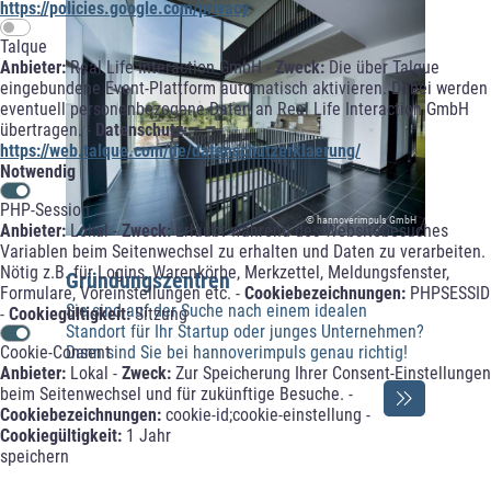
https://policies.google.com/privacy
Talque
Anbieter:
Real Life Interaction GmbH -
Zweck:
Die über Talque
eingebundene Event-Plattform automatisch aktivieren. Dabei werden
eventuell personenbezogene Daten an Real Life Interaction GmbH
übertragen. -
Datenschutz:
https://web.talque.com/de/datenschutzerklaerung/
Notwendig
PHP-Session
© hannoverimpuls GmbH
Anbieter:
Lokal -
Zweck:
Erlaubt während des Websitebesuches
Variablen beim Seitenwechsel zu erhalten und Daten zu verarbeiten.
Nötig z.B. für Logins, Warenkörbe, Merkzettel, Meldungsfenster,
Gründungszentren
Formulare, Voreinstellungen etc. -
Cookiebezeichnungen:
PHPSESSID
Sie sind auf der Suche nach einem idealen
-
Cookiegültigkeit:
Sitzung
Standort für Ihr Startup oder junges Unternehmen?
Dann sind Sie bei hannoverimpuls genau richtig!
Cookie-Consent
Anbieter:
Lokal -
Zweck:
Zur Speicherung Ihrer Consent-Einstellungen
beim Seitenwechsel und für zukünftige Besuche. -
Cookiebezeichnungen:
cookie-id;cookie-einstellung -
Cookiegültigkeit:
1 Jahr
speichern