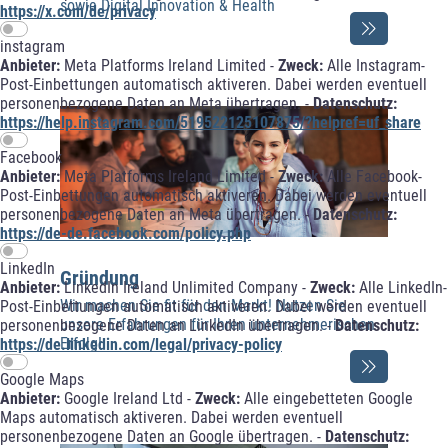
sowie Digital Innovation & Health
https://x.com/de/privacy
instagram
Anbieter:
Meta Platforms Ireland Limited -
Zweck:
Alle Instagram-
Post-Einbettungen automatisch aktiveren. Dabei werden eventuell
personenbezogene Daten an Meta übertragen. -
Datenschutz:
https://help.instagram.com/519522125107875/?helpref=uf_share
Facebook
Anbieter:
Meta Platforms Ireland Limited -
Zweck:
Alle Facebook-
Post-Einbettungen automatisch aktiveren. Dabei werden eventuell
personenbezogene Daten an Meta übertragen. -
Datenschutz:
https://de-de.facebook.com/policy.php
LinkedIn
Gründung
Anbieter:
LinkedIn Ireland Unlimited Company -
Zweck:
Alle LinkedIn-
Wir machen Sie fit für den Markt! Nutzen Sie
Post-Einbettungen automatisch aktiveren. Dabei werden eventuell
unsere Erfahrungen für Ihren unternehmerischen
personenbezogene Daten an LinkedIn übertragen. -
Datenschutz:
Erfolg!
https://de.linkedin.com/legal/privacy-policy
Google Maps
Anbieter:
Google Ireland Ltd -
Zweck:
Alle eingebetteten Google
Maps automatisch aktiveren. Dabei werden eventuell
personenbezogene Daten an Google übertragen. -
Datenschutz: